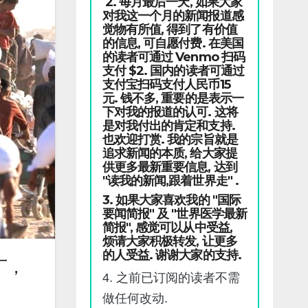
2. 每月最后一天, 如果大家
对我这一个月的新闻报道感
觉物有所值, 得到了有价值
的信息, 可自愿付费. 在美国
的读者可通过 Venmo 扫码
支付 $2. 国内的读者可通过
支付宝扫码支付人民币15
元. 钱不多, 重要的是表示一
下对我的报道的认可. 这将
是对我付出的肯定和支持.
也欢迎打赏. 我的宗旨就是
追求新闻的本质, 给大家提
供更多最新重要信息, 达到
"读我的新闻,跟着世界走" .
3. 如果大家喜欢我的 "国际
要闻简报" 及 "世界医学最新
简报", 感觉可以从中受益,
烦请大家积极转发, 让更多
的人受益. 谢谢大家的支持.
厂，
4. 之前已订阅的读者不需
做任何改动.