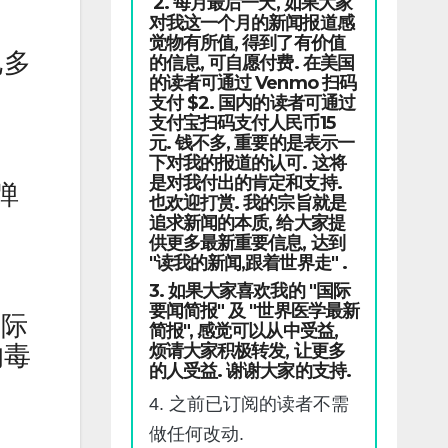
2. 每月最后一天, 如果大家
对我这一个月的新闻报道感
觉物有所值, 得到了有价值
已多
的信息, 可自愿付费. 在美国
的读者可通过 Venmo 扫码
支付 $2. 国内的读者可通过
支付宝扫码支付人民币15
元. 钱不多, 重要的是表示一
下对我的报道的认可. 这将
是对我付出的肯定和支持.
弹
也欢迎打赏. 我的宗旨就是
追求新闻的本质, 给大家提
供更多最新重要信息, 达到
"读我的新闻,跟着世界走" .
3. 如果大家喜欢我的 "国际
要闻简报" 及 "世界医学最新
国际
简报", 感觉可以从中受益,
烦请大家积极转发, 让更多
的毒
的人受益. 谢谢大家的支持.
4. 之前已订阅的读者不需
做任何改动.