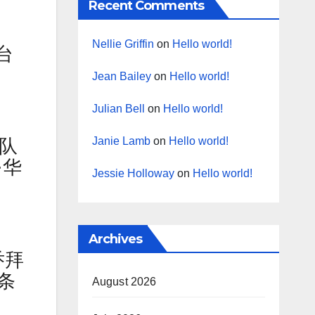
Recent Comments
Nellie Griffin
on
Hello world!
台
。
Jean Bailey
on
Hello world!
Julian Bell
on
Hello world!
Janie Lamb
on
Hello world!
队
·华
Jessie Holloway
on
Hello world!
Archives
乔拜
条
August 2026