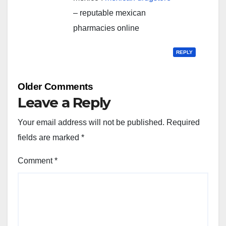
– reputable mexican
pharmacies online
REPLY
Comment
Older Comments
navigation
Leave a Reply
Your email address will not be published.
Required
fields are marked
*
Comment
*