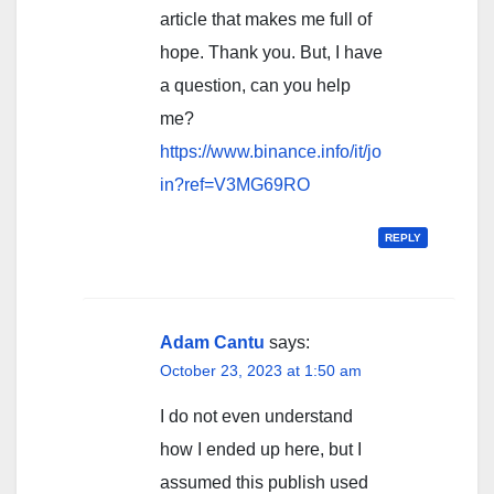
article that makes me full of
hope. Thank you. But, I have
a question, can you help
me?
https://www.binance.info/it/jo
in?ref=V3MG69RO
REPLY
Adam Cantu
says:
October 23, 2023 at 1:50 am
I do not even understand
how I ended up here, but I
assumed this publish used