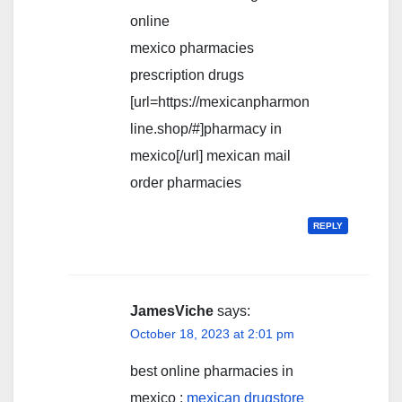
online
mexico pharmacies
prescription drugs
[url=https://mexicanpharmon
line.shop/#]pharmacy in
mexico[/url] mexican mail
order pharmacies
REPLY
JamesViche
says:
October 18, 2023 at 2:01 pm
best online pharmacies in
mexico :
mexican drugstore