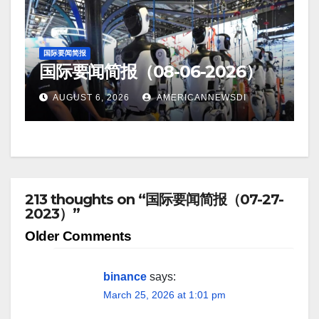
国际要闻简报
国际要闻简报（08-06-2026）
AUGUST 6, 2026
AMERICANNEWSDI
213 thoughts on “国际要闻简报（07-27-
2023）”
Comment
Older Comments
navigation
binance
says:
March 25, 2026 at 1:01 pm