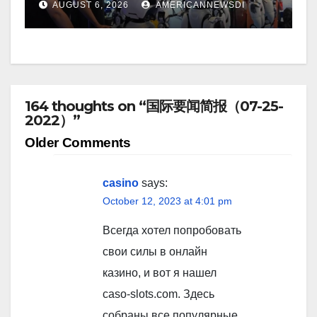
AUGUST 6, 2026
AMERICANNEWSDI
164 thoughts on “国际要闻简报（07-25-
2022）”
Comment
Older Comments
navigation
casino
says:
October 12, 2023 at 4:01 pm
Всегда хотел попробовать
свои силы в онлайн
казино, и вот я нашел
caso-slots.com. Здесь
собраны все популярные