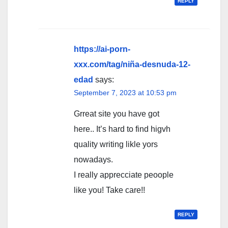
REPLY
https://ai-porn-
xxx.com/tag/niña-desnuda-12-
edad
says:
September 7, 2023 at 10:53 pm
Grreat site you have got
here.. It’s hard to find higvh
quality writing likle yors
nowadays.
I really apprecciate peoople
like you! Take care!!
REPLY