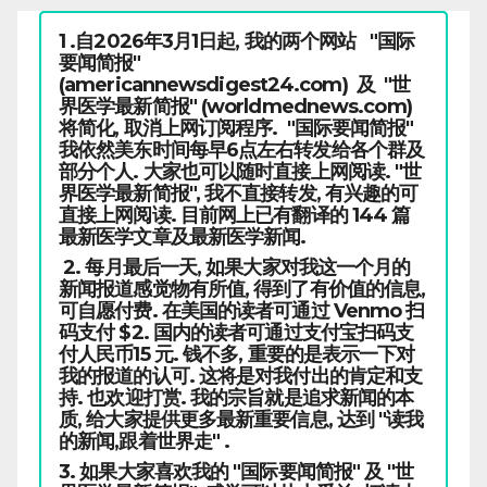
1 .自2026年3月1日起, 我的两个网站 "国际
要闻简报"
(americannewsdigest24.com) 及 "世
界医学最新简报" (worldmednews.com)
将简化, 取消上网订阅程序. "国际要闻简报"
我依然美东时间每早6点左右转发给各个群及
部分个人. 大家也可以随时直接上网阅读. "世
界医学最新简报", 我不直接转发, 有兴趣的可
直接上网阅读. 目前网上已有翻译的 144 篇
最新医学文章及最新医学新闻.
2. 每月最后一天, 如果大家对我这一个月的
新闻报道感觉物有所值, 得到了有价值的信息,
可自愿付费. 在美国的读者可通过 Venmo 扫
码支付 $2. 国内的读者可通过支付宝扫码支
付人民币15 元. 钱不多, 重要的是表示一下对
我的报道的认可. 这将是对我付出的肯定和支
持. 也欢迎打赏. 我的宗旨就是追求新闻的本
质, 给大家提供更多最新重要信息, 达到 "读我
的新闻,跟着世界走" .
3. 如果大家喜欢我的 "国际要闻简报" 及 "世