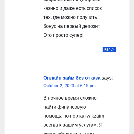
казино и даже есть список
тех, где можно получить
бонус на первый депозит.
Это просто супер!
REPLY
Онлайн займ без отказа
says:
October 2, 2023 at 6:19 pm
В ночное время сложно
найти финансовую
помощь, но портал wikzaim
всегда к вашим услугам. Я
лично убедился в этом,