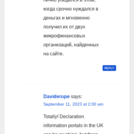
когда срочно нуждался в
деньгах и мгновенно
получил их от двух
микрофинансовых
организаций, найденных
на сайте.
REPLY
Daviderupe
says:
September 11, 2023 at 2:00 am
Totally! Declaration
information portals in the UK