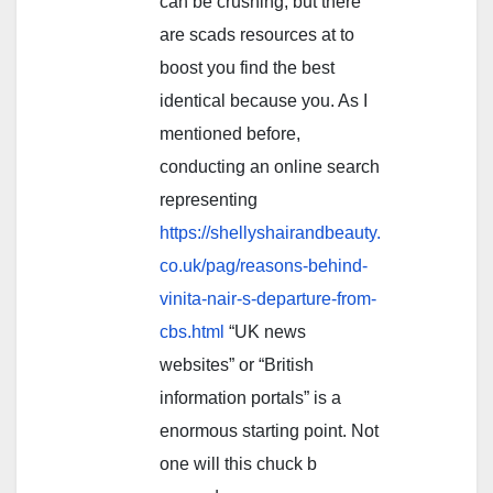
can be crushing, but there
are scads resources at to
boost you find the best
identical because you. As I
mentioned before,
conducting an online search
representing
https://shellyshairandbeauty.
co.uk/pag/reasons-behind-
vinita-nair-s-departure-from-
cbs.html
“UK news
websites” or “British
information portals” is a
enormous starting point. Not
one will this chuck b