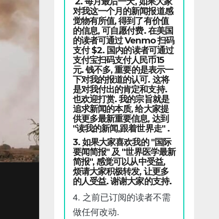
2. 每月最后一天, 如果大家
对我这一个月的新闻报道感
觉物有所值, 得到了有价值
的信息, 可自愿付费. 在美国
的读者可通过 Venmo 扫码
支付 $2. 国内的读者可通过
支付宝扫码支付人民币15
元. 钱不多, 重要的是表示一
下对我的报道的认可. 这将
是对我付出的肯定和支持.
也欢迎打赏. 我的宗旨就是
追求新闻的本质, 给大家提
供更多最新重要信息, 达到
"读我的新闻,跟着世界走" .
3. 如果大家喜欢我的 "国际
要闻简报" 及 "世界医学最新
简报", 感觉可以从中受益,
烦请大家积极转发, 让更多
的人受益. 谢谢大家的支持.
4. 之前已订阅的读者不需
做任何改动.