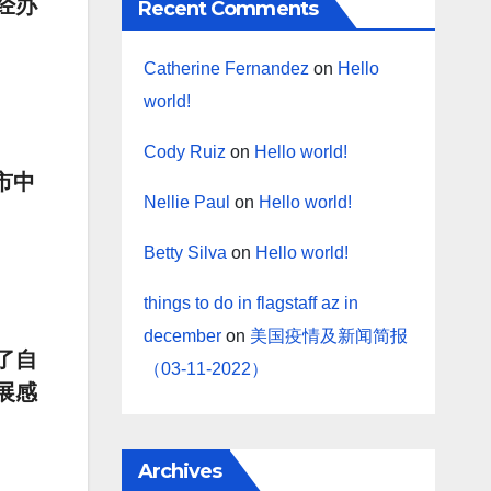
经办
Recent Comments
Catherine Fernandez
on
Hello
world!
Cody Ruiz
on
Hello world!
市中
Nellie Paul
on
Hello world!
Betty Silva
on
Hello world!
things to do in flagstaff az in
december
on
美国疫情及新闻简报
了自
（03-11-2022）
展感
Archives