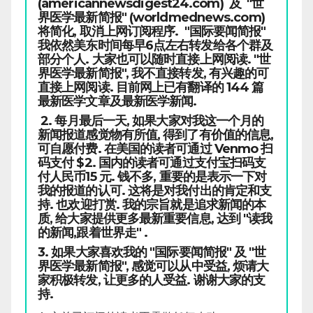
(americannewsdigest24.com) 及 "世
界医学最新简报" (worldmednews.com)
将简化, 取消上网订阅程序. "国际要闻简报"
我依然美东时间每早6点左右转发给各个群及
部分个人. 大家也可以随时直接上网阅读. "世
界医学最新简报", 我不直接转发, 有兴趣的可
直接上网阅读. 目前网上已有翻译的 144 篇
最新医学文章及最新医学新闻.
2. 每月最后一天, 如果大家对我这一个月的
新闻报道感觉物有所值, 得到了有价值的信息,
可自愿付费. 在美国的读者可通过 Venmo 扫
码支付 $2. 国内的读者可通过支付宝扫码支
付人民币15 元. 钱不多, 重要的是表示一下对
我的报道的认可. 这将是对我付出的肯定和支
持. 也欢迎打赏. 我的宗旨就是追求新闻的本
质, 给大家提供更多最新重要信息, 达到 "读我
的新闻,跟着世界走" .
3. 如果大家喜欢我的 "国际要闻简报" 及 "世
界医学最新简报", 感觉可以从中受益, 烦请大
家积极转发, 让更多的人受益. 谢谢大家的支
持.