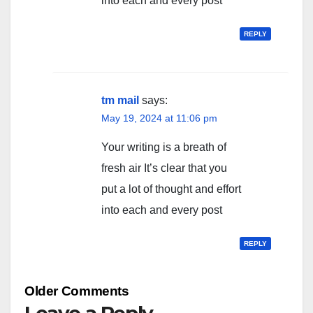
into each and every post
REPLY
tm mail
says:
May 19, 2024 at 11:06 pm
Your writing is a breath of
fresh air It’s clear that you
put a lot of thought and effort
into each and every post
REPLY
Comment
Older Comments
navigation