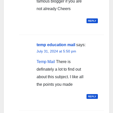
famous blogger if you are
not already Cheers
REPLY
temp education mail
says:
July 31, 2024 at 5:50 pm
Temp Mail
There is
definately a lot to find out
about this subject. I like all
the points you made
REPLY