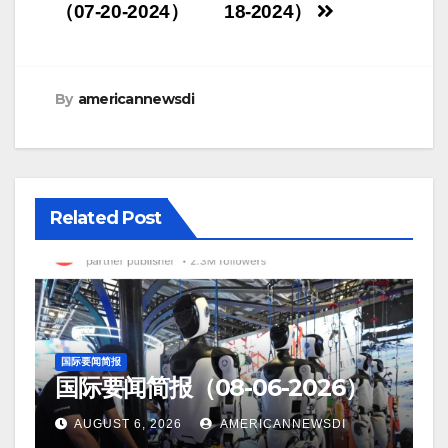
navigation
（07-20-2024）
18-2024）
By
americannewsdi
Related Post
国际要闻简报
国际要闻简报（08-06-2026）
AUGUST 6, 2026
AMERICANNEWSDI