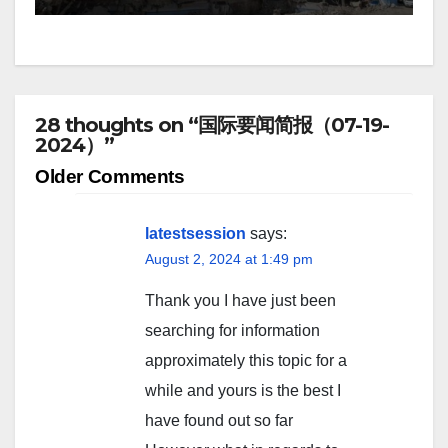
28 thoughts on “国际要闻简报（07-19-
2024）”
Comment
Older Comments
navigation
latestsession
says:
August 2, 2024 at 1:49 pm
Thank you I have just been
searching for information
approximately this topic for a
while and yours is the best I
have found out so far