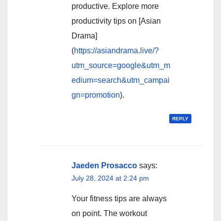
productive. Explore more
productivity tips on [Asian
Drama]
(
https://asiandrama.live/?
utm_source=google&utm_m
edium=search&utm_campai
gn=promotion
).
REPLY
Jaeden Prosacco
says:
July 28, 2024 at 2:24 pm
Your fitness tips are always
on point. The workout