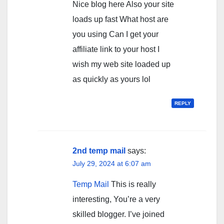
Nice blog here Also your site
loads up fast What host are
you using Can I get your
affiliate link to your host I
wish my web site loaded up
as quickly as yours lol
REPLY
2nd temp mail
says:
July 29, 2024 at 6:07 am
Temp Mail
This is really
interesting, You’re a very
skilled blogger. I’ve joined