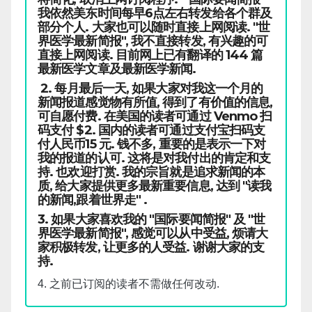
我依然美东时间每早6点左右转发给各个群及
部分个人. 大家也可以随时直接上网阅读. "世
界医学最新简报", 我不直接转发, 有兴趣的可
直接上网阅读. 目前网上已有翻译的 144 篇
最新医学文章及最新医学新闻.
2. 每月最后一天, 如果大家对我这一个月的
新闻报道感觉物有所值, 得到了有价值的信息,
可自愿付费. 在美国的读者可通过 Venmo 扫
码支付 $2. 国内的读者可通过支付宝扫码支
付人民币15 元. 钱不多, 重要的是表示一下对
我的报道的认可. 这将是对我付出的肯定和支
持. 也欢迎打赏. 我的宗旨就是追求新闻的本
质, 给大家提供更多最新重要信息, 达到 "读我
的新闻,跟着世界走" .
3. 如果大家喜欢我的 "国际要闻简报" 及 "世
界医学最新简报", 感觉可以从中受益, 烦请大
家积极转发, 让更多的人受益. 谢谢大家的支
持.
4. 之前已订阅的读者不需做任何改动.