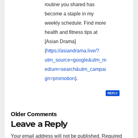
routine you shared has
become a staple in my
weekly schedule. Find more
health and fitness tips at
[Asian Drama]
(
https://asiandrama.live/?
utm_source=google&utm_m
edium=search&utm_campai
gn=promotion
).
REPLY
Comment
Older Comments
navigation
Leave a Reply
Your email address will not be published.
Required