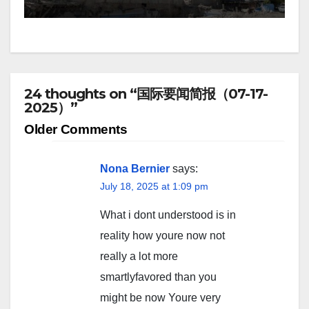
24 thoughts on “国际要闻简报（07-17-
2025）”
Comment
Older Comments
navigation
Nona Bernier
says:
July 18, 2025 at 1:09 pm
What i dont understood is in
reality how youre now not
really a lot more
smartlyfavored than you
might be now Youre very