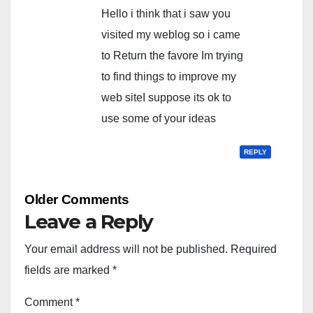
Hello i think that i saw you
visited my weblog so i came
to Return the favore Im trying
to find things to improve my
web siteI suppose its ok to
use some of your ideas
REPLY
Comment
Older Comments
navigation
Leave a Reply
Your email address will not be published.
Required
fields are marked
*
Comment
*