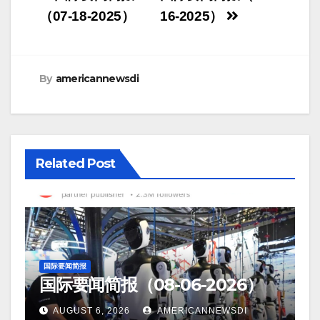
navigation
（07-18-2025）
16-2025）
By
americannewsdi
Related Post
国际要闻简报
国际要闻简报（08-06-2026）
AUGUST 6, 2026
AMERICANNEWSDI