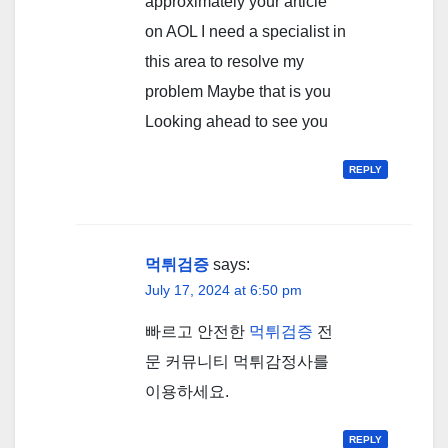
approximately your article
on AOL I need a specialist in
this area to resolve my
problem Maybe that is you
Looking ahead to see you
REPLY
먹튀검증
says:
July 17, 2024 at 6:50 pm
빠르고 안전한
먹튀검증
전
문 커뮤니티 먹튀감정사를
이용하세요.
REPLY