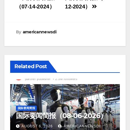
navigation
（07-14-2024）
12-2024）
By
americannewsdi
Related Post
国际要闻简报
国际要闻简报（08-06-2026）
AUGUST 6, 2026
AMERICANNEWSDI