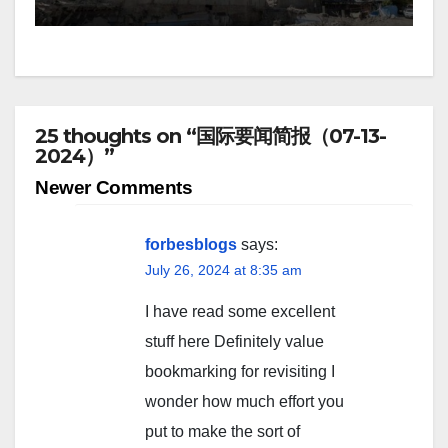
25 thoughts on “国际要闻简报（07-13-
2024）”
Comment
Newer Comments
navigation
forbesblogs
says:
July 26, 2024 at 8:35 am
I have read some excellent
stuff here Definitely value
bookmarking for revisiting I
wonder how much effort you
put to make the sort of