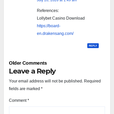
References:
Lollybet Casino Download
https://board-
en.drakensang.com/
REPLY
Comment
Older Comments
navigation
Leave a Reply
Your email address will not be published.
Required
fields are marked
*
Comment
*