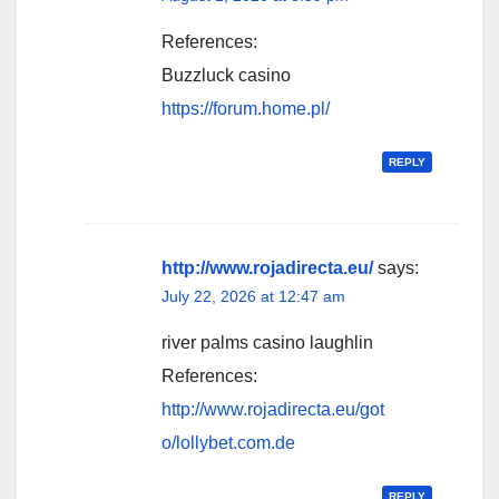
References:
Buzzluck casino
https://forum.home.pl/
REPLY
http://www.rojadirecta.eu/
says:
July 22, 2026 at 12:47 am
river palms casino laughlin
References:
http://www.rojadirecta.eu/got
o/lollybet.com.de
REPLY