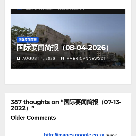
国际要闻简报
国际要闻简报（08-04-2026）
AUGUST 4, 2026
AMERICANNEWSDI
387 thoughts on “国际要闻简报（07-13-
2022）”
Comment
Older Comments
navigation
http://images.google.co.za
says: