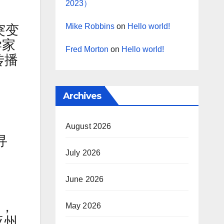
2023）
Mike Robbins
on
Hello world!
突变
学家
Fred Morton
on
Hello world!
传播
Archives
August 2026
寻
July 2026
June 2026
射，
May 2026
亚州