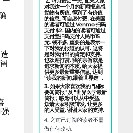
2. 每月最后一天, 如果大家
对我这一个月的新闻报道感
觉物有所值, 得到了有价值
确
的信息, 可自愿付费. 在美国
的读者可通过 Venmo 扫码
支付 $2. 国内的读者可通过
支付宝扫码支付人民币15
元. 钱不多, 重要的是表示一
下对我的报道的认可. 这将
创造
是对我付出的肯定和支持.
也欢迎打赏. 我的宗旨就是
停留
追求新闻的本质, 给大家提
供更多最新重要信息, 达到
"读我的新闻,跟着世界走" .
3. 如果大家喜欢我的 "国际
要闻简报" 及 "世界医学最新
简报", 感觉可以从中受益,
喜
烦请大家积极转发, 让更多
加强
的人受益. 谢谢大家的支持.
4. 之前已订阅的读者不需
做任何改动.