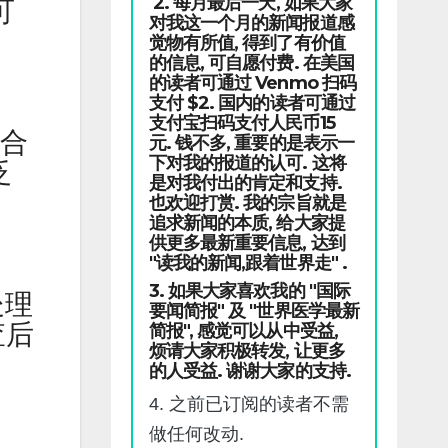
2. 每月最后一天, 如果大家
可
对我这一个月的新闻报道感
觉物有所值, 得到了有价值
的信息, 可自愿付费. 在美国
的读者可通过 Venmo 扫码
支付 $2. 国内的读者可通过
支付宝扫码支付人民币15
学合
元. 钱不多, 重要的是表示一
下对我的报道的认可. 这将
泛
是对我付出的肯定和支持.
也欢迎打赏. 我的宗旨就是
追求新闻的本质, 给大家提
供更多最新重要信息, 达到
"读我的新闻,跟着世界走" .
3. 如果大家喜欢我的 "国际
处理
要闻简报" 及 "世界医学最新
查后
简报", 感觉可以从中受益,
烦请大家积极转发, 让更多
的人受益. 谢谢大家的支持.
4. 之前已订阅的读者不需
做任何改动.