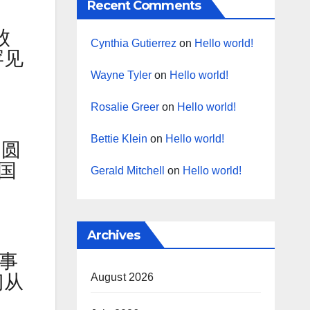
Recent Comments
败
Cynthia Gutierrez
on
Hello world!
罕见
Wayne Tyler
on
Hello world!
Rosalie Greer
on
Hello world!
Bettie Klein
on
Hello world!
的圆
国
Gerald Mitchell
on
Hello world!
。
Archives
军事
August 2026
门从