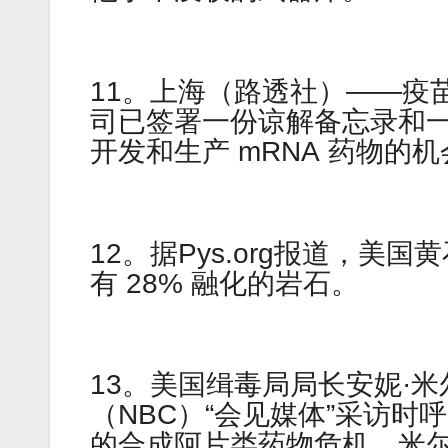
11。上海（路透社）——疫苗制造
司已签署一份谅解备忘录和
开发和生产 mRNA 药物的
12。据Pys.org报道，
有 28% 融化的岩石。
13。美国缉毒局局长安妮·
（NBC）“会见媒体”采访
的合成阿片类药物危机。米尔