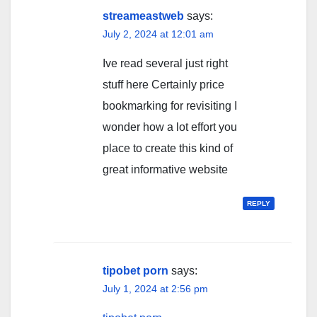
streameastweb
says:
July 2, 2024 at 12:01 am
Ive read several just right
stuff here Certainly price
bookmarking for revisiting I
wonder how a lot effort you
place to create this kind of
great informative website
REPLY
tipobet porn
says:
July 1, 2024 at 2:56 pm