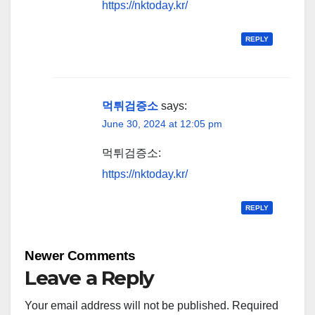
https://nktoday.kr/
REPLY
먹튀검증소
says:
June 30, 2024 at 12:05 pm
먹튀검증소:
https://nktoday.kr/
REPLY
Comment
Newer Comments
navigation
Leave a Reply
Your email address will not be published.
Required