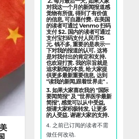
2. 每月最后一天, 如果大家
对我这一个月的新闻报道感
觉物有所值, 得到了有价值
的信息, 可自愿付费. 在美国
的读者可通过 Venmo 扫码
支付 $2. 国内的读者可通过
支付宝扫码支付人民币15
元. 钱不多, 重要的是表示一
下对我的报道的认可. 这将
是对我付出的肯定和支持.
也欢迎打赏. 我的宗旨就是
追求新闻的本质, 给大家提
供更多最新重要信息, 达到
"读我的新闻,跟着世界走" .
3. 如果大家喜欢我的 "国际
要闻简报" 及 "世界医学最新
简报", 感觉可以从中受益,
烦请大家积极转发, 让更多
的人受益. 谢谢大家的支持.
4. 之前已订阅的读者不需
亿美
做任何改动.
国