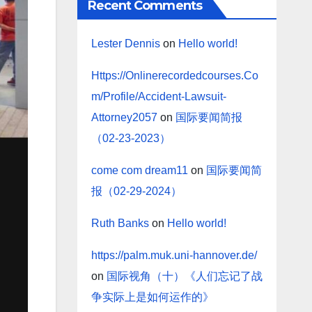
Recent Comments
Lester Dennis
on
Hello world!
Https://Onlinerecordedcourses.Co
m/Profile/Accident-Lawsuit-
Attorney2057
on
国际要闻简报
（02-23-2023）
come com dream11
on
国际要闻简
报（02-29-2024）
Ruth Banks
on
Hello world!
https://palm.muk.uni-hannover.de/
on
国际视角（十）《人们忘记了战
争实际上是如何运作的》