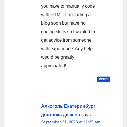
you have to manually code
with HTML. I’m starting a
blog soon but have no
coding skills so I wanted to
get advice from someone
with experience. Any help
would be greatly
appreciated!
REPLY
Алкоголь Екатеринбург
доставка дёшево
says:
September 21, 2023 at 11:35 am