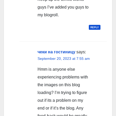
guys I’ve added you guys to
my blogroll.
REPLY
чеки на гостиницу
says:
September 20, 2023 at 7:55 am
Hmm is anyone else
experiencing problems with
the images on this blog
loading? I’m trying to figure
out if its a problem on my
end or if it’s the blog. Any
feed-back would be greatly