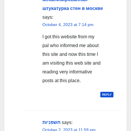
штукатурка стен в москве
says:
October 4, 2023 at 7:14 pm
I got this website from my
pal who informed me about
this site and now this time I
am visiting this web site and
reading very informative
posts at this place.
REPLY
חשפניות
says:
October 2, 2023 at 11:59 pm