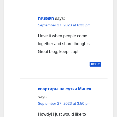
חשפניות
says:
September 27, 2023 at 6:33 pm
I love it when people come
together and share thoughts.
Great blog, keep it up!
REPLY
квартиры на сутки Минск
says:
September 27, 2023 at 3:50 pm
Howdy! I just would like to