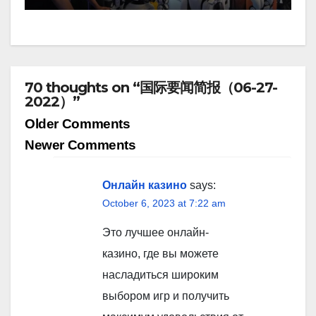
70 thoughts on “国际要闻简报（06-27-
2022）”
Comment
Older Comments
navigation
Newer Comments
Онлайн казино
says:
October 6, 2023 at 7:22 am
Это лучшее онлайн-
казино, где вы можете
насладиться широким
выбором игр и получить