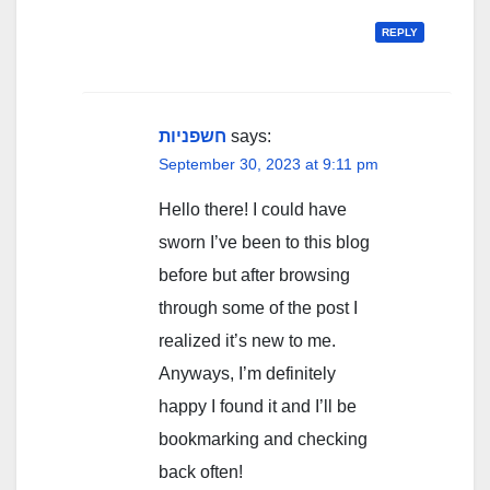
REPLY
חשפניות
says:
September 30, 2023 at 9:11 pm
Hello there! I could have
sworn I’ve been to this blog
before but after browsing
through some of the post I
realized it’s new to me.
Anyways, I’m definitely
happy I found it and I’ll be
bookmarking and checking
back often!