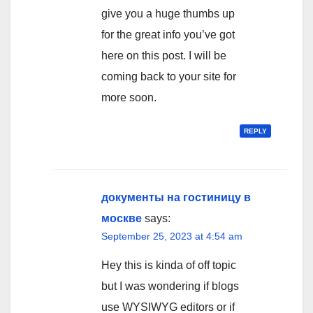
give you a huge thumbs up
for the great info you’ve got
here on this post. I will be
coming back to your site for
more soon.
REPLY
документы на гостиницу в
москве
says:
September 25, 2023 at 4:54 am
Hey this is kinda of off topic
but I was wondering if blogs
use WYSIWYG editors or if