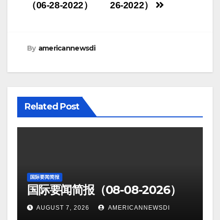
navigation
（06-28-2022）
26-2022）
By
americannewsdi
Related Post
国际要闻简报
国际要闻简报（08-08-2026）
AUGUST 7, 2026
AMERICANNEWSDI