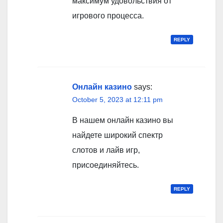
максимум удовольствия от
игрового процесса.
REPLY
Онлайн казино
says:
October 5, 2023 at 12:11 pm
В нашем онлайн казино вы
найдете широкий спектр
слотов и лайв игр,
присоединяйтесь.
REPLY