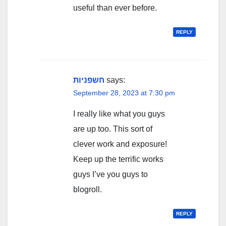
useful than ever before.
REPLY
חשפניות
says:
September 28, 2023 at 7:30 pm
I really like what you guys
are up too. This sort of
clever work and exposure!
Keep up the terrific works
guys I’ve you guys to
blogroll.
REPLY