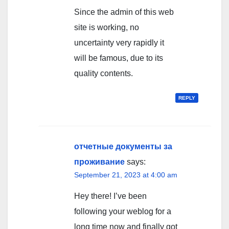
Since the admin of this web
site is working, no
uncertainty very rapidly it
will be famous, due to its
quality contents.
REPLY
отчетные документы за
проживание
says:
September 21, 2023 at 4:00 am
Hey there! I’ve been
following your weblog for a
long time now and finally got