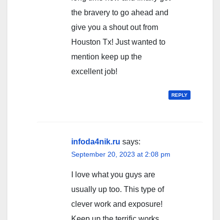
the bravery to go ahead and
give you a shout out from
Houston Tx! Just wanted to
mention keep up the
excellent job!
REPLY
infoda4nik.ru
says:
September 20, 2023 at 2:08 pm
I love what you guys are
usually up too. This type of
clever work and exposure!
Keep up the terrific works