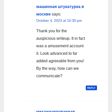
машинная штукатурка в
москве
says:
October 4, 2023 at 10:30 pm
Thank you for the
auspicious writeup. It in fact
was a amusement account
it. Look advanced to far
added agreeable from you!
By the way, how can we
communicate?
REPLY
механизированная