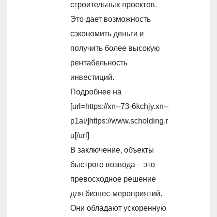
строительных проектов.
Это дает возможность
сэкономить деньги и
получить более высокую
рентабельность
инвестиций.
Подробнее на
[url=https://xn--73-6kchjy.xn--
p1ai/]https://www.scholding.r
u[/url]
В заключение, объекты
быстрого возвода – это
превосходное решение
для бизнес-мероприятий.
Они обладают ускоренную