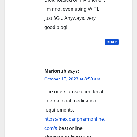
I’m nnot evеn using WIFI,
just 3G .. Anyways, very
good blog!
REPLY
Marionub
says:
October 17, 2023 at 8:59 am
The one-stop solution for all
international medication
requirements.
https://mexicanpharmonline.
com/#
best online