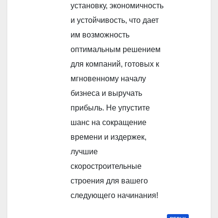
установку, экономичность
и устойчивость, что дает
им возможность
оптимальным решением
для компаний, готовых к
мгновенному началу
бизнеса и выручать
прибыль. Не упустите
шанс на сокращение
времени и издержек,
лучшие
скоростроительные
строения для вашего
следующего начинания!