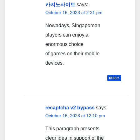
카지노사이트
says:
October 16, 2023 at 2:31 pm
Nowadays, Singaporean
players can enjoy a
enormous choice
of games on their mobile
devices.
REPLY
recaptcha v2 bypass
says:
October 16, 2023 at 12:10 pm
Tһis paragraph рresents
clеɑr idea in support of tһe