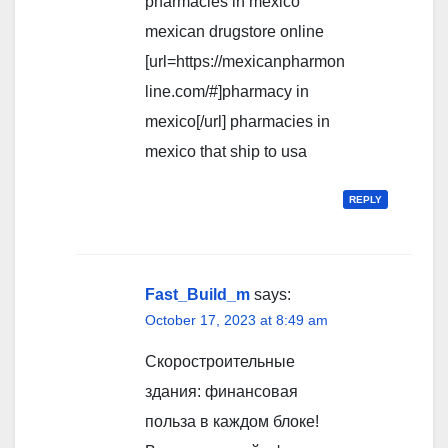
pharmacies in mexico
mexican drugstore online
[url=https://mexicanpharmon
line.com/#]pharmacy in
mexico[/url] pharmacies in
mexico that ship to usa
REPLY
Fast_Build_m
says:
October 17, 2023 at 8:49 am
Скоростроительные
здания: финансовая
польза в каждом блоке!