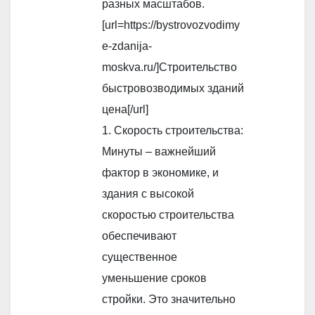
разных масштабов.
[url=https://bystrovozvodimy
e-zdanija-
moskva.ru/]Строительство
быстровозводимых зданий
цена[/url]
1. Скорость строительства:
Минуты – важнейший
фактор в экономике, и
здания с высокой
скоростью строительства
обеспечивают
существенное
уменьшение сроков
стройки. Это значительно