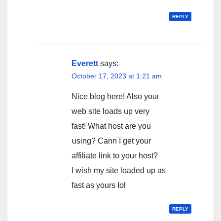
REPLY
Everett
says:
October 17, 2023 at 1:21 am
Nice blog һere! Also youг
web site loads up very
fast! What host are you
սsing? Cann I get your
affiliate link to your host?
I wish my site loаded up as
fast as yourѕ ⅼol
REPLY