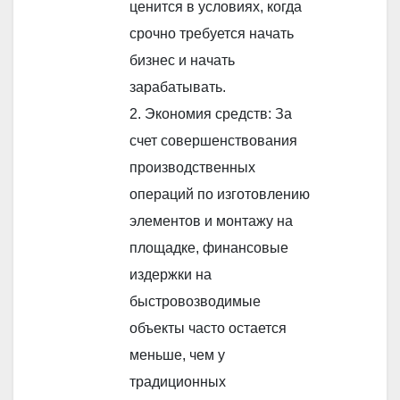
ценится в условиях, когда
срочно требуется начать
бизнес и начать
зарабатывать.
2. Экономия средств: За
счет совершенствования
производственных
операций по изготовлению
элементов и монтажу на
площадке, финансовые
издержки на
быстровозводимые
объекты часто остается
меньше, чем у
традиционных