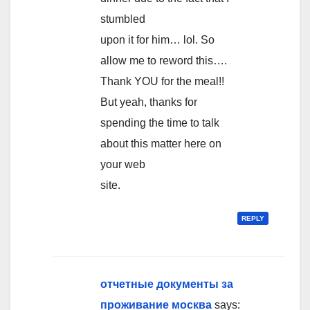
stumbled
upon it for him… lol. So
allow me to reword this….
Thank YOU for the meal!!
But yeah, thanks for
spending the time to talk
about this matter here on
your web
site.
REPLY
отчетные документы за
проживание москва
says: