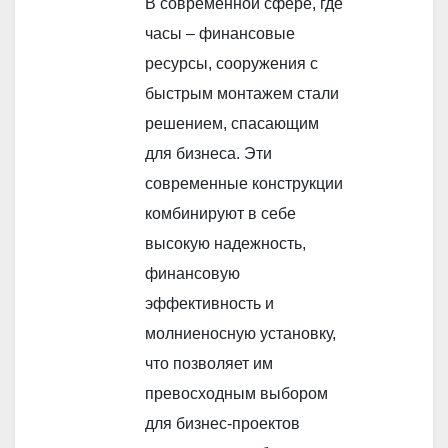
В современной сфере, где
часы – финансовые
ресурсы, сооружения с
быстрым монтажем стали
решением, спасающим
для бизнеса. Эти
современные конструкции
комбинируют в себе
высокую надежность,
финансовую
эффективность и
молниеносную установку,
что позволяет им
превосходным выбором
для бизнес-проектов