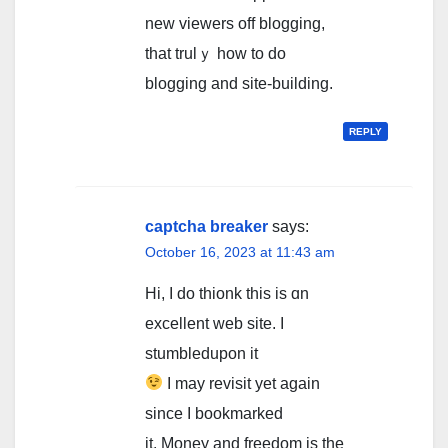
new viewers off blogging,
tһat trulｙ һow to do
blogging аnd site-building.
REPLY
captcha breaker
says:
October 16, 2023 at 11:43 am
Hi, I do thionk this is ɑn
excellent web site. I
stumbledupon it
I may rеvisit yet agаin
since I bookmarked
it. Money and freedom is the