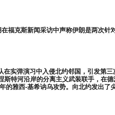
尼亚胡在福克斯新闻采访中声称伊朗是两次针
俄罗斯军队在实弹演习中入侵北约邻国，引发第三
涅斯特河沿岸的分离主义武装联手，在德
4年的雅西-基希讷乌攻势。向北约发出了