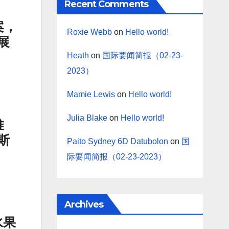
Recent Comments
案，
Roxie Webb
on
Hello world!
展
Heath
on
国际要闻简报（02-23-
2023）
Mamie Lewis
on
Hello world!
Julia Blake
on
Hello world!
推
斯
Paito Sydney 6D Datubolon
on
国
际要闻简报（02-23-2023）
Archives
水果