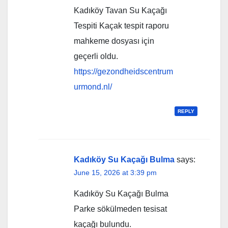
Kadıköy Tavan Su Kaçağı
Tespiti Kaçak tespit raporu
mahkeme dosyası için
geçerli oldu.
https://gezondheidscentrum
urmond.nl/
REPLY
Kadıköy Su Kaçağı Bulma
says:
June 15, 2026 at 3:39 pm
Kadıköy Su Kaçağı Bulma
Parke sökülmeden tesisat
kaçağı bulundu.