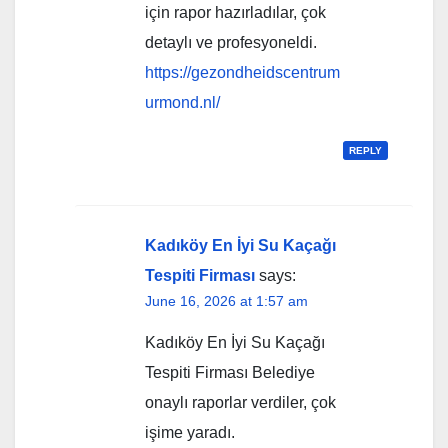
için rapor hazırladılar, çok
detaylı ve profesyoneldi.
https://gezondheidscentrum
urmond.nl/
REPLY
Kadıköy En İyi Su Kaçağı
Tespiti Firması
says:
June 16, 2026 at 1:57 am
Kadıköy En İyi Su Kaçağı
Tespiti Firması Belediye
onaylı raporlar verdiler, çok
işime yaradı.