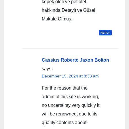
köpek oteli ve pet otel
hakkında Detaylı ve Güzel
Makale Olmuş.
REPLY
Cassius Roberto Jaxon Bolton
says:
December 15, 2024 at 8:33 am
For the reason that the
admin of this site is working,
no uncertainty very quickly it
will be renowned, due to its
quality contents about