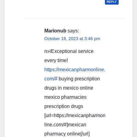
REPLY
Marionub
says:
October 18, 2023 at 3:46 pm
п»їExceptional service
every time!
https://mexicanpharmonline.
com/#
buying prescription
drugs in mexico online
mexico pharmacies
prescription drugs
[url=https://mexicanpharmon
line.com/#]mexican
pharmacy online[/url]