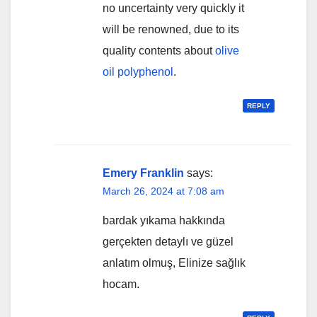
no uncertainty very quickly it
will be renowned, due to its
quality contents about
olive
oil polyphenol
.
REPLY
Emery Franklin
says:
March 26, 2024 at 7:08 am
bardak yıkama hakkında
gerçekten detaylı ve güzel
anlatım olmuş, Elinize sağlık
hocam.