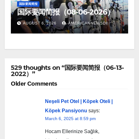
国际要闻简报
国际要闻简报（08-06-2026）
AUGUST 6, 2026
AMERICANNEWSDI
529 thoughts on “国际要闻简报（06-13-
2022）”
Comment
Older Comments
navigation
Neşeli Pet Otel | Köpek Oteli |
Köpek Pansiyonu
says:
March 6, 2025 at 8:59 pm
Hocam Ellerinize Sağlık,