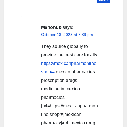
REPLY
Marionub
says:
October 18, 2023 at 7:39 pm
They source globally to
provide the best care locally.
https://mexicanpharmonline.
shop/#
mexico pharmacies
prescription drugs
medicine in mexico
pharmacies
[url=https://mexicanpharmon
line.shop/#]mexican
pharmacy[/url] mexico drug