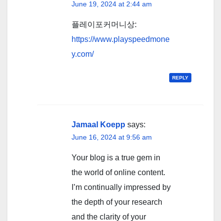
June 19, 2024 at 2:44 am
플레이포커머니상:
https://www.playspeedmone
y.com/
REPLY
Jamaal Koepp
says:
June 16, 2024 at 9:56 am
Your blog is a true gem in
the world of online content.
I’m continually impressed by
the depth of your research
and the clarity of your