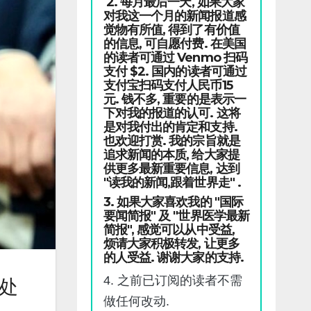
2. 每月最后一天, 如果大家
对我这一个月的新闻报道感
觉物有所值, 得到了有价值
的信息, 可自愿付费. 在美国
的读者可通过 Venmo 扫码
支付 $2. 国内的读者可通过
支付宝扫码支付人民币15
元. 钱不多, 重要的是表示一
下对我的报道的认可. 这将
是对我付出的肯定和支持.
也欢迎打赏. 我的宗旨就是
追求新闻的本质, 给大家提
供更多最新重要信息, 达到
"读我的新闻,跟着世界走" .
3. 如果大家喜欢我的 "国际
要闻简报" 及 "世界医学最新
简报", 感觉可以从中受益,
烦请大家积极转发, 让更多
的人受益. 谢谢大家的支持.
4. 之前已订阅的读者不需
处
做任何改动.