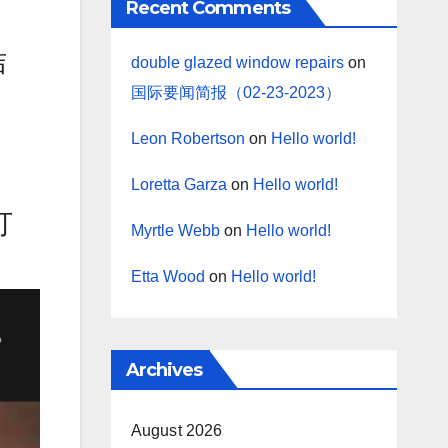
Recent Comments
拮
double glazed window repairs
on
国际要闻简报（02-23-2023）
Leon Robertson
on
Hello world!
Loretta Garza
on
Hello world!
打
Myrtle Webb
on
Hello world!
Etta Wood
on
Hello world!
Archives
August 2026