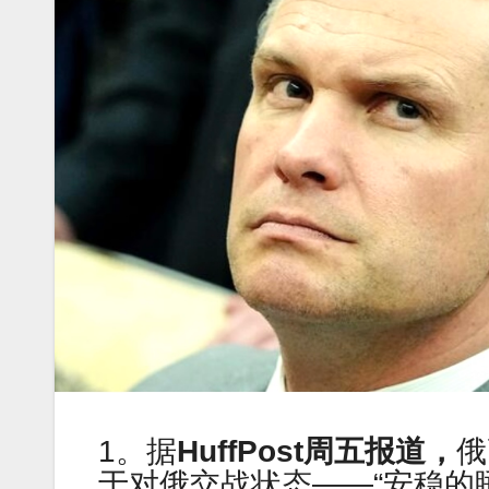
1。据
HuffPost周五报道，
俄
于对俄交战状态——“安稳的