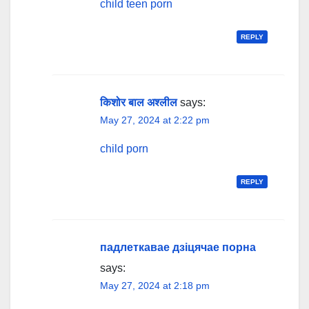
child teen porn
REPLY
किशोर बाल अश्लील
says:
May 27, 2024 at 2:22 pm
child porn
REPLY
падлеткавае дзіцячае порна
says:
May 27, 2024 at 2:18 pm