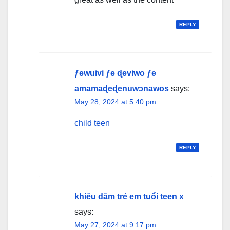
REPLY
ƒewuivi ƒe ɖeviwo ƒe
amamaɖeɖenuwɔnawos
says:
May 28, 2024 at 5:40 pm
child teen
REPLY
khiêu dâm trẻ em tuổi teen x
says:
May 27, 2024 at 9:17 pm