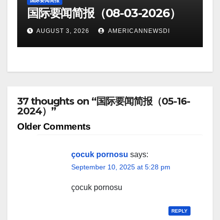
国际要闻简报
国际要闻简报（08-03-2026）
AUGUST 3, 2026
AMERICANNEWSDI
37 thoughts on “国际要闻简报（05-16-
2024）”
Comment
Older Comments
navigation
çocuk pornosu
says:
September 10, 2025 at 5:28 pm
çocuk pornosu
REPLY