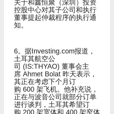
关于和鑫恒聚（深圳）投资
控股中心对其子公司和执行
董事提起仲裁程序的执行通
知。
6。据Investing.com报道，
土耳其航空公
司 (IS:THYAO) 董事会主
席 Ahmet Bolat 昨天表示，
其正在考虑下个月订
购 600 架飞机。他补充说，
正在与波音公司就部分订单
进行谈判，土耳其希望订
购 200 架宽体和 400 架窄体