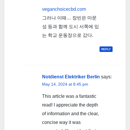
veganchoicecbd.com
그러나 이때… 장빈은 마문
성 등과 함께 도시 서쪽에 있
는 학교 운동장으로 갔다.
REPLY
Notdienst Elektriker Berlin
says:
May 14, 2024 at 8:45 pm
This article was a fantastic
read! I appreciate the depth
of information and the clear,
concise way it was