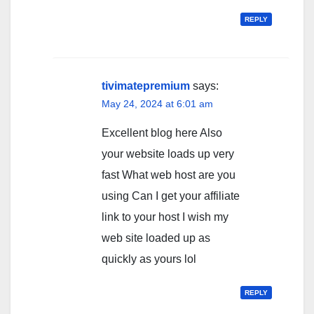
REPLY
tivimatepremium
says:
May 24, 2024 at 6:01 am
Excellent blog here Also
your website loads up very
fast What web host are you
using Can I get your affiliate
link to your host I wish my
web site loaded up as
quickly as yours lol
REPLY