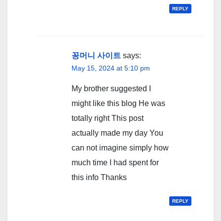
REPLY
꽁머니 사이트
says:
May 15, 2024 at 5:10 pm
My brother suggested I
might like this blog He was
totally right This post
actually made my day You
can not imagine simply how
much time I had spent for
this info Thanks
REPLY