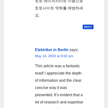
토토 메이저사이트 이용으로
토토사이트 먹튀를 예방하세
요.
REPLY
Elektriker in Berlin
says:
May 14, 2024 at 8:02 pm
This article was a fantastic
read! I appreciate the depth
of information and the clear,
concise way it was
presented. It’s evident that a
lot of research and expertise