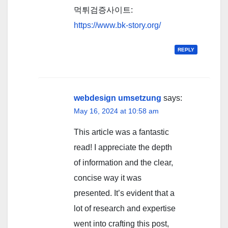
먹튀검증사이트:
https://www.bk-story.org/
REPLY
webdesign umsetzung
says:
May 16, 2024 at 10:58 am
This article was a fantastic
read! I appreciate the depth
of information and the clear,
concise way it was
presented. It’s evident that a
lot of research and expertise
went into crafting this post,