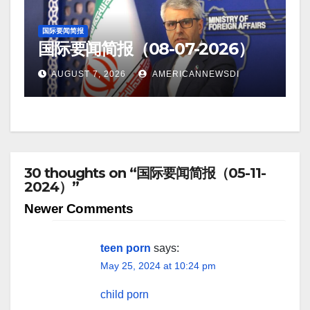
国际要闻简报
国际要闻简报（08-07-2026）
AUGUST 7, 2026
AMERICANNEWSDI
30 thoughts on “国际要闻简报（05-11-
2024）”
Comment
Newer Comments
navigation
teen porn
says:
May 25, 2024 at 10:24 pm
child porn