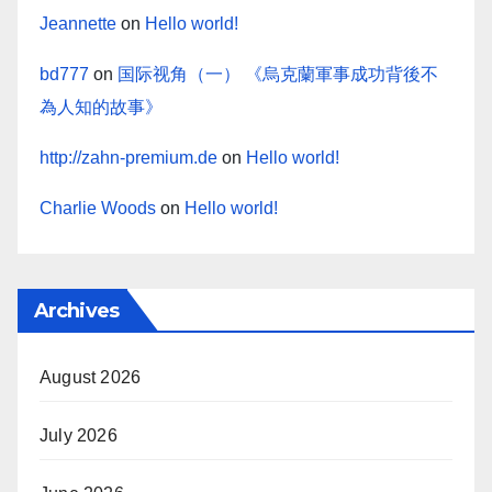
Jeannette
on
Hello world!
bd777
on
国际视角（一） 《烏克蘭軍事成功背後不
為人知的故事》
http://zahn-premium.de
on
Hello world!
Charlie Woods
on
Hello world!
Archives
August 2026
July 2026