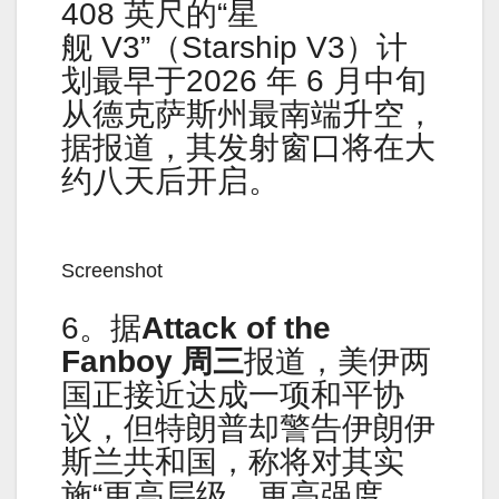
408 英尺的“星
舰 V3”（Starship V3）计
划最早于2026 年 6 月中旬
从德克萨斯州最南端升空，
据报道，其发射窗口将在大
约八天后开启。
Screenshot
6。据
Attack of the
Fanboy
周三
报道，美伊两
国正接近达成一项和平协
议，但特朗普却警告伊朗伊
斯兰共和国，称将对其实
施“更高层级、更高强度