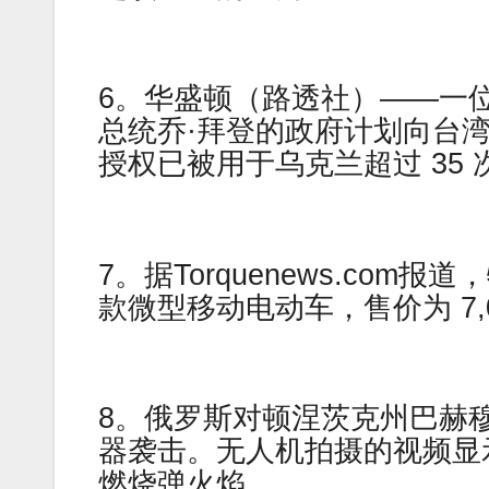
6。华盛顿（路透社）——一
总统乔·拜登的政府计划向台湾
授权已被用于乌克兰超过 35 
7。据Torquenews.co
款微型移动电动车，售价为 7,0
8。俄罗斯对顿涅茨克州巴赫
器袭击。无人机拍摄的视频显
燃烧弹火焰。