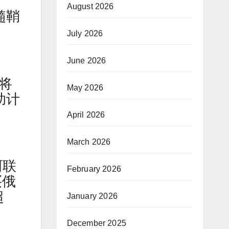
重
August 2026
髓鞘
July 2026
June 2026
布将
May 2026
助计
April 2026
March 2026
阿联
February 2026
买俄
超
January 2026
December 2025