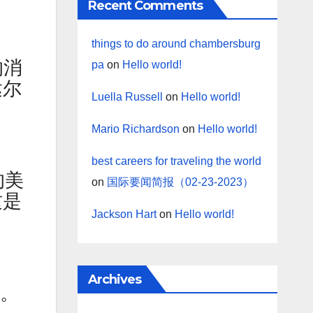
Recent Comments
things to do around chambersburg
的消
pa
on
Hello world!
达尔
Luella Russell
on
Hello world!
Mario Richardson
on
Hello world!
best careers for traveling the world
的美
on
国际要闻简报（02-23-2023）
这是
Jackson Hart
on
Hello world!
Archives
用。