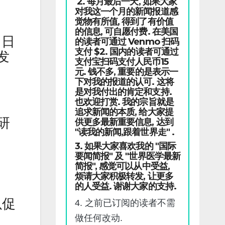
2. 每月最后一天, 如果大家
对我这一个月的新闻报道感
觉物有所值, 得到了有价值
的信息, 可自愿付费. 在美国
了日
的读者可通过 Venmo 扫码
支付 $2. 国内的读者可通过
发
支付宝扫码支付人民币15
元. 钱不多, 重要的是表示一
下对我的报道的认可. 这将
是对我付出的肯定和支持.
也欢迎打赏. 我的宗旨就是
追求新闻的本质, 给大家提
研
供更多最新重要信息, 达到
"读我的新闻,跟着世界走" .
3. 如果大家喜欢我的 "国际
要闻简报" 及 "世界医学最新
简报", 感觉可以从中受益,
烦请大家积极转发, 让更多
的人受益. 谢谢大家的支持.
以促
4. 之前已订阅的读者不需
做任何改动.