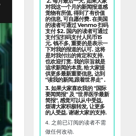
2. 每月最后一天, 如果大家
对我这一个月的新闻报道感
觉物有所值, 得到了有价值
的信息, 可自愿付费. 在美国
的读者可通过 Venmo 扫码
支付 $2. 国内的读者可通过
支付宝扫码支付人民币15
元. 钱不多, 重要的是表示一
下对我的报道的认可. 这将
是对我付出的肯定和支持.
也欢迎打赏. 我的宗旨就是
追求新闻的本质, 给大家提
供更多最新重要信息, 达到
"读我的新闻,跟着世界走" .
3. 如果大家喜欢我的 "国际
要闻简报" 及 "世界医学最新
简报", 感觉可以从中受益,
烦请大家积极转发, 让更多
的人受益. 谢谢大家的支持.
4. 之前已订阅的读者不需
做任何改动.