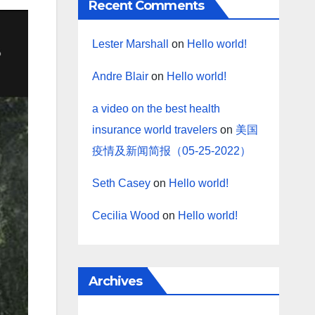
Recent Comments
Lester Marshall
on
Hello world!
Andre Blair
on
Hello world!
a video on the best health
insurance world travelers
on
美国
疫情及新闻简报（05-25-2022）
Seth Casey
on
Hello world!
Cecilia Wood
on
Hello world!
Archives