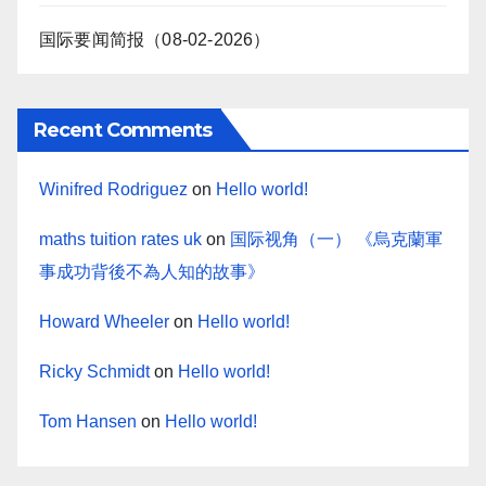
国际要闻简报（08-02-2026）
Recent Comments
Winifred Rodriguez
on
Hello world!
maths tuition rates uk
on
国际视角（一） 《烏克蘭軍
事成功背後不為人知的故事》
Howard Wheeler
on
Hello world!
Ricky Schmidt
on
Hello world!
Tom Hansen
on
Hello world!