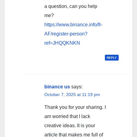
a question, can you help
me?
https://www.binance.info/fr-
AF/register-person?
ref=JHQQKNKN
REPLY
binance us
says:
October 7, 2025 at 11:19 pm
Thank you for your sharing. I
am worried that I lack
creative ideas. It is your
article that makes me full of