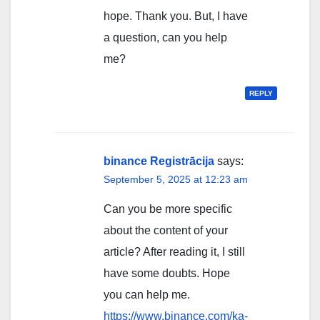
hope. Thank you. But, I have
a question, can you help
me?
REPLY
binance Registrācija
says:
September 5, 2025 at 12:23 am
Can you be more specific
about the content of your
article? After reading it, I still
have some doubts. Hope
you can help me.
https://www.binance.com/ka-