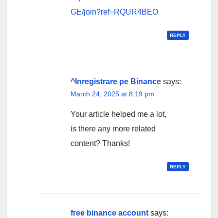
GE/join?ref=RQUR4BEO
REPLY
^Inregistrare pe Binance
says:
March 24, 2025 at 8:19 pm
Your article helped me a lot,
is there any more related
content? Thanks!
REPLY
free binance account
says: