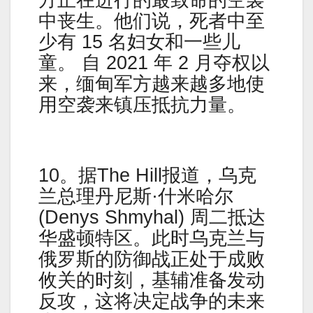
中丧生。他们说，死者中至
少有 15 名妇女和一些儿
童。 自 2021 年 2 月夺权以
来，缅甸军方越来越多地使
用空袭来镇压抵抗力量。
10。据The Hill报道，乌克
兰总理丹尼斯·什米哈尔
(Denys Shmyhal) 周二抵达
华盛顿特区。此时乌克兰与
俄罗斯的防御战正处于成败
攸关的时刻，基辅准备发动
反攻，这将决定战争的未来