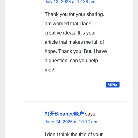
July 13, 2026 at 12:38 am
Thank you for your sharing. I
am worried that I lack
creative ideas. It is your
article that makes me full of
hope. Thank you. But, I have
a question, can you help
me?
REPLY
打开Binance账户
says:
June 24, 2026 at 10:12 am
I don’t think the title of your