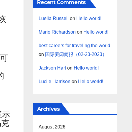
Recent Comments
恢
Luella Russell
on
Hello world!
Mario Richardson
on
Hello world!
best careers for traveling the world
on
国际要闻简报（02-23-2023）
，可
Jackson Hart
on
Hello world!
的
Lucile Harrison
on
Hello world!
Archives
表示
乌克
August 2026