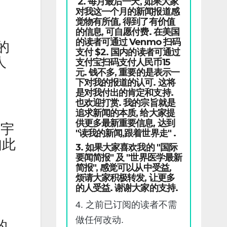
2. 每月最后一天, 如果大家
对我这一个月的新闻报道感
觉物有所值, 得到了有价值
的信息, 可自愿付费. 在美国
的读者可通过 Venmo 扫码
的
支付 $2. 国内的读者可通过
人
支付宝扫码支付人民币15
元. 钱不多, 重要的是表示一
下对我的报道的认可. 这将
是对我付出的肯定和支持.
也欢迎打赏. 我的宗旨就是
追求新闻的本质, 给大家提
供更多最新重要信息, 达到
国宇
"读我的新闻,跟着世界走" .
如此
3. 如果大家喜欢我的 "国际
要闻简报" 及 "世界医学最新
简报", 感觉可以从中受益,
烦请大家积极转发, 让更多
的人受益. 谢谢大家的支持.
4. 之前已订阅的读者不需
做任何改动.
的