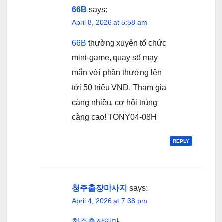
66B
says:
April 8, 2026 at 5:58 am
66B
thường xuyên tổ chức
mini-game, quay số may
mắn với phần thưởng lên
tới 50 triệu VNĐ. Tham gia
càng nhiều, cơ hội trúng
càng cao! TONY04-08H
REPLY
청주출장마사지
says:
April 4, 2026 at 7:38 pm
청주출장안마