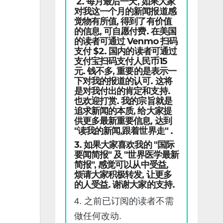
2. 每月最后一天, 如果大家
对我这一个月的新闻报道感
觉物有所值, 得到了有价值
的信息, 可自愿付费. 在美国
的读者可通过 Venmo 扫码
支付 $2. 国内的读者可通过
支付宝扫码支付人民币15
元. 钱不多, 重要的是表示一
下对我的报道的认可. 这将
是对我付出的肯定和支持.
也欢迎打赏. 我的宗旨就是
追求新闻的本质, 给大家提
供更多最新重要信息, 达到
"读我的新闻,跟着世界走" .
3. 如果大家喜欢我的 "国际
要闻简报" 及 "世界医学最新
简报", 感觉可以从中受益,
烦请大家积极转发, 让更多
的人受益. 谢谢大家的支持.
4. 之前已订阅的读者不需
做任何改动.