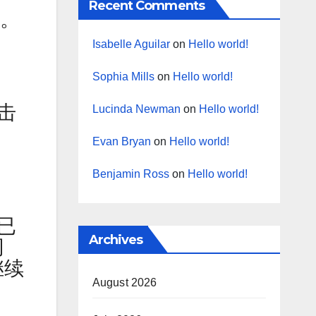
Recent Comments
岁。
Isabelle Aguilar
on
Hello world!
Sophia Mills
on
Hello world!
击
Lucinda Newman
on
Hello world!
Evan Bryan
on
Hello world!
Benjamin Ross
on
Hello world!
已
Archives
网
继续
August 2026