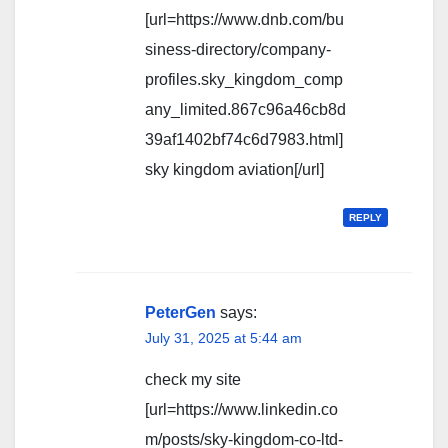
[url=https://www.dnb.com/bu
siness-directory/company-
profiles.sky_kingdom_comp
any_limited.867c96a46cb8d
39af1402bf74c6d7983.html]
sky kingdom aviation[/url]
REPLY
PeterGen
says:
July 31, 2025 at 5:44 am
check my site
[url=https://www.linkedin.co
m/posts/sky-kingdom-co-ltd-