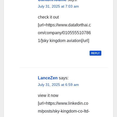
July 31, 2025 at 7:03 am
check it out
[url=https://www.dataforthai.c
om/company/010555510786
1/]sky kingdom aviation[/url]
REPLY
LanceZen
says:
July 31, 2025 at 6:59 am
view it now
[url=https://www.linkedin.co
m/posts/sky-kingdom-co-ltd-