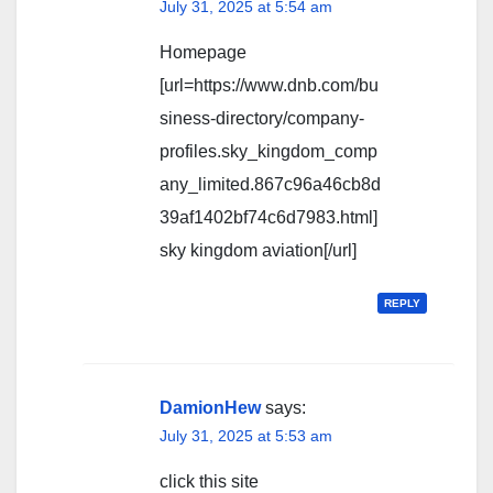
July 31, 2025 at 5:54 am
Homepage
[url=https://www.dnb.com/bu
siness-directory/company-
profiles.sky_kingdom_comp
any_limited.867c96a46cb8d
39af1402bf74c6d7983.html]
sky kingdom aviation[/url]
REPLY
DamionHew
says:
July 31, 2025 at 5:53 am
click this site