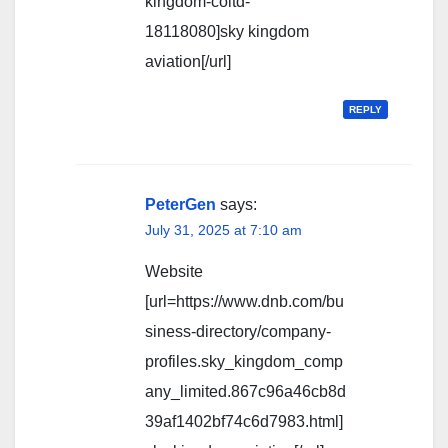
kingdom-coltd-
18118080]sky kingdom
aviation[/url]
REPLY
PeterGen
says:
July 31, 2025 at 7:10 am
Website
[url=https://www.dnb.com/bu
siness-directory/company-
profiles.sky_kingdom_comp
any_limited.867c96a46cb8d
39af1402bf74c6d7983.html]