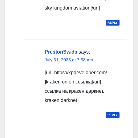
sky kingdom aviation[/url]
REPLY
PrestonSwids
says:
July 31, 2025 at 7:58 am
[url=https://xpdeveloper.com/
]kraken onion ссылка[/url] –
ссылка на кракен даркнет,
kraken darknet
REPLY