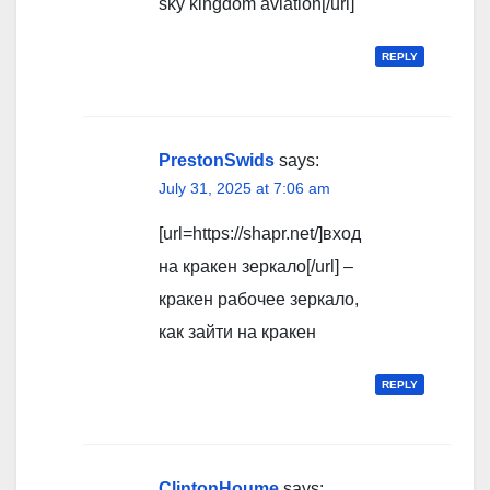
sky kingdom aviation[/url]
REPLY
PrestonSwids
says:
July 31, 2025 at 7:06 am
[url=https://shapr.net/]вход
на кракен зеркало[/url] –
кракен рабочее зеркало,
как зайти на кракен
REPLY
ClintonHoume
says: