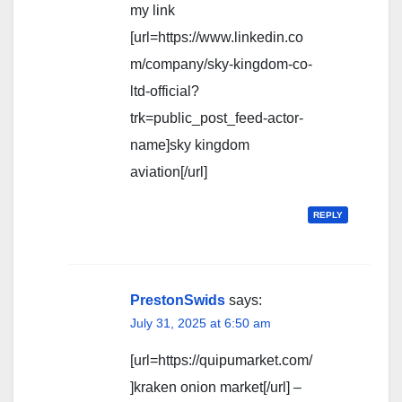
my link
[url=https://www.linkedin.co
m/company/sky-kingdom-co-
ltd-official?
trk=public_post_feed-actor-
name]sky kingdom
aviation[/url]
REPLY
PrestonSwids
says:
July 31, 2025 at 6:50 am
[url=https://quipumarket.com/
]kraken onion market[/url] –