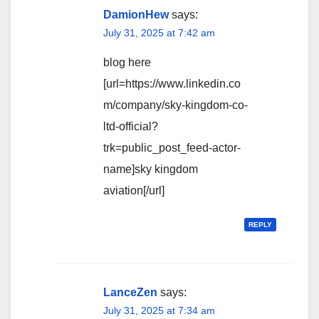
DamionHew
says:
July 31, 2025 at 7:42 am
blog here
[url=https://www.linkedin.co
m/company/sky-kingdom-co-
ltd-official?
trk=public_post_feed-actor-
name]sky kingdom
aviation[/url]
REPLY
LanceZen
says:
July 31, 2025 at 7:34 am