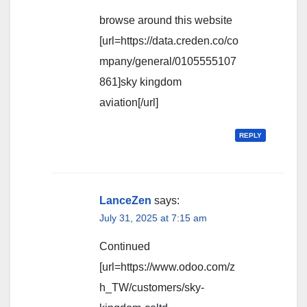
browse around this website
[url=https://data.creden.co/co
mpany/general/0105555107
861]sky kingdom
aviation[/url]
REPLY
LanceZen
says:
July 31, 2025 at 7:15 am
Continued
[url=https://www.odoo.com/z
h_TW/customers/sky-