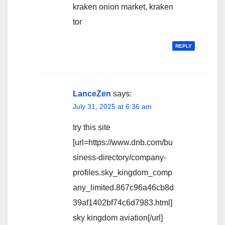
kraken onion market, kraken
tor
REPLY
LanceZen
says:
July 31, 2025 at 6:36 am
try this site
[url=https://www.dnb.com/bu
siness-directory/company-
profiles.sky_kingdom_comp
any_limited.867c96a46cb8d
39af1402bf74c6d7983.html]
sky kingdom aviation[/url]