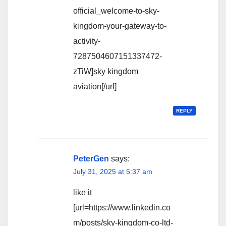
official_welcome-to-sky-
kingdom-your-gateway-to-
activity-
7287504607151337472-
zTiW]sky kingdom
aviation[/url]
REPLY
PeterGen
says:
July 31, 2025 at 5:37 am
like it
[url=https://www.linkedin.co
m/posts/sky-kingdom-co-ltd-