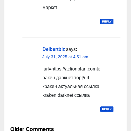
маркет
REPLY
Delbertbiz
says:
July 31, 2025 at 4:51 am
[url=https://actionplan.com]к
ракен даркнет тор[/url] –
кракен актуальная ссылка,
kraken darknet ссылка
REPLY
Comment
Older Comments