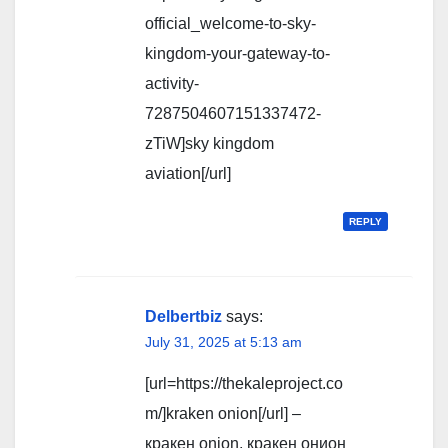
official_welcome-to-sky-
kingdom-your-gateway-to-
activity-
7287504607151337472-
zTiW]sky kingdom
aviation[/url]
REPLY
Delbertbiz
says:
July 31, 2025 at 5:13 am
[url=https://thekaleproject.co
m/]kraken onion[/url] –
кракен onion, кракен онион