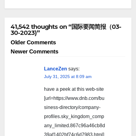
41,542 thoughts on “国际要闻简报（03-
30-2023)”
Comment
Older Comments
navigation
Newer Comments
LanceZen
says:
July 31, 2025 at 8:09 am
have a peek at this web-site
[url=https://www.dnb.com/bu
siness-directory/company-
profiles.sky_kingdom_comp
any_limited.867c96a46cb8d
39af1402bf74c6d7983.html]