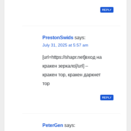
REPLY
PrestonSwids
says:
July 31, 2025 at 5:57 am
[url=https://shapr.net]вход на
кракен зеркало[/url] –
кракен тор, кракен даркнет
тор
REPLY
PeterGen
says: