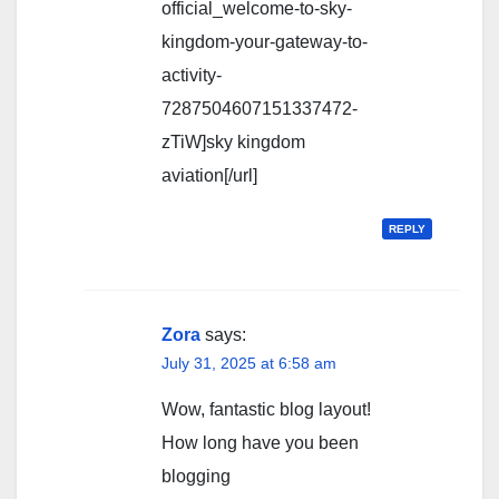
official_welcome-to-sky-
kingdom-your-gateway-to-
activity-
7287504607151337472-
zTiW]sky kingdom
aviation[/url]
REPLY
Zora
says:
July 31, 2025 at 6:58 am
Wow, fantastic blog layout!
How long have you been
blogging