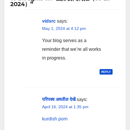
2024）”
vidsrc
says:
May 1, 2024 at 4:12 pm
Your blog serves as a
reminder that we’re all works
in progress.
REPLY
परिपक्व अश्लील देखें
says:
April 16, 2024 at 1:35 pm
kurdish porn