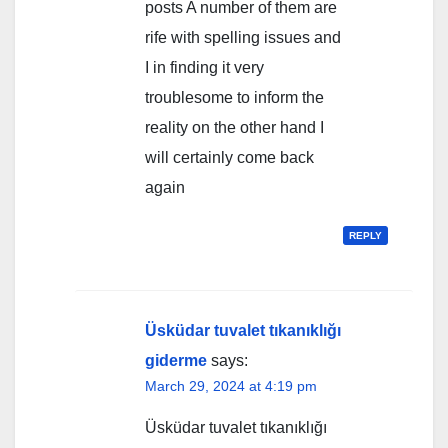
posts A number of them are
rife with spelling issues and
I in finding it very
troublesome to inform the
reality on the other hand I
will certainly come back
again
REPLY
Üsküdar tuvalet tıkanıklığı
giderme
says:
March 29, 2024 at 4:19 pm
Üsküdar tuvalet tıkanıklığı