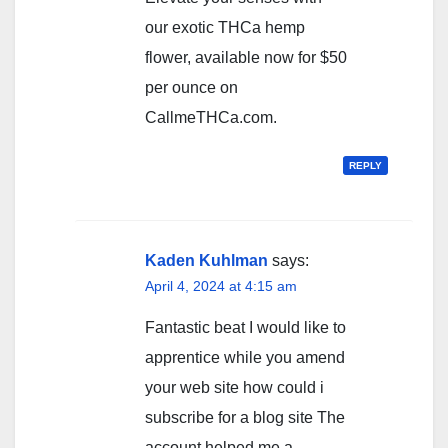
our exotic THCa hemp
flower, available now for $50
per ounce on
CallmeTHCa.com.
REPLY
Kaden Kuhlman
says:
April 4, 2024 at 4:15 am
Fantastic beat I would like to
apprentice while you amend
your web site how could i
subscribe for a blog site The
account helped me a