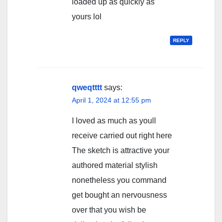
loaded up as quickly as
yours lol
REPLY
qweqtttt
says:
April 1, 2024 at 12:55 pm
I loved as much as youll
receive carried out right here
The sketch is attractive your
authored material stylish
nonetheless you command
get bought an nervousness
over that you wish be