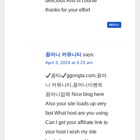
delicious And of course
thanks for your effort
REPLY
꽁머니 커뮤니티
says:
April 3, 2024 at 4:23 am
꽁타
ggongta.com,꽁머
니 커뮤니티,꽁머니이벤트
꽁머니업체 Nice blog here
Also your site loads up very
fast What host are you using
Can I get your affiliate link to
your host I wish my site