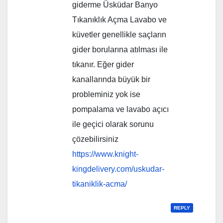
giderme Üsküdar Banyo
Tıkanıklık Açma Lavabo ve
küvetler genellikle saçların
gider borularına atılması ile
tıkanır. Eğer gider
kanallarında büyük bir
probleminiz yok ise
pompalama ve lavabo açıcı
ile geçici olarak sorunu
çözebilirsiniz
https://www.knight-
kingdelivery.com/uskudar-
tikaniklik-acma/
REPLY