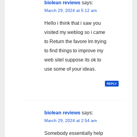
biolean reviews
says:
March 29, 2024 at 5:12 am
Hello i think that i saw you
visited my weblog so i came
to Return the favore Im trying
to find things to improve my
web siteI suppose its ok to
use some of your ideas.
REPLY
biolean reviews
says:
March 29, 2024 at 2:54 am
Somebody essentially help