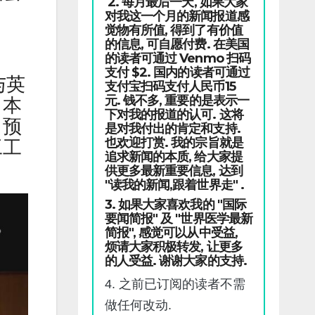
2. 每月最后一天, 如果大家
对我这一个月的新闻报道感
觉物有所值, 得到了有价值
的信息, 可自愿付费. 在美国
的读者可通过 Venmo 扫码
支付 $2. 国内的读者可通过
与英
支付宝扫码支付人民币15
元. 钱不多, 重要的是表示一
日本
下对我的报道的认可. 这将
，预
是对我付出的肯定和支持.
也欢迎打赏. 我的宗旨就是
工工
追求新闻的本质, 给大家提
供更多最新重要信息, 达到
"读我的新闻,跟着世界走" .
3. 如果大家喜欢我的 "国际
要闻简报" 及 "世界医学最新
简报", 感觉可以从中受益,
烦请大家积极转发, 让更多
的人受益. 谢谢大家的支持.
4. 之前已订阅的读者不需
做任何改动.