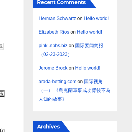
Recent Comments
Herman Schwartz
on
Hello world!
Elizabeth Rios
on
Hello world!
国
pinki.nbbs.biz
on
国际要闻简报
（02-23-2023）
Jerome Brock
on
Hello world!
arada-betting.com
on
国际视角
（一） 《烏克蘭軍事成功背後不為
国
人知的故事》
Archives