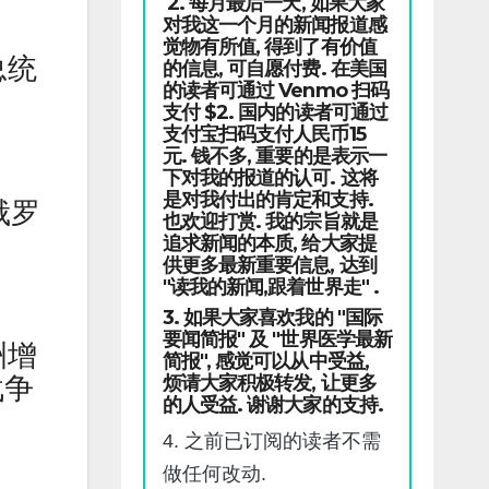
2. 每月最后一天, 如果大家
对我这一个月的新闻报道感
觉物有所值, 得到了有价值
总统
的信息, 可自愿付费. 在美国
的读者可通过 Venmo 扫码
支付 $2. 国内的读者可通过
支付宝扫码支付人民币15
元. 钱不多, 重要的是表示一
下对我的报道的认可. 这将
是对我付出的肯定和支持.
俄罗
也欢迎打赏. 我的宗旨就是
追求新闻的本质, 给大家提
供更多最新重要信息, 达到
"读我的新闻,跟着世界走" .
3. 如果大家喜欢我的 "国际
要闻简报" 及 "世界医学最新
洲增
简报", 感觉可以从中受益,
烦请大家积极转发, 让更多
战争
的人受益. 谢谢大家的支持.
4. 之前已订阅的读者不需
做任何改动.