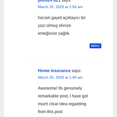
p00924 b21
says:
March 25, 2026 at 1:54 am
hocam gayet açıklayıcı bir
yazı olmuş elinize
emeğinize sağlık.
REPLY
Home insurance
says:
March 25, 2026 at 1:46 am
Awesome! Its genuinely
remarkable post, I have got
much clear idea regarding
from this post