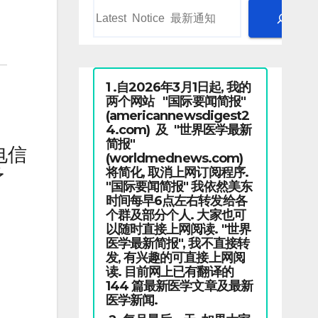
1 .自2026年3月1日起, 我的
两个网站 "国际要闻简报"
(americannewsdigest2
4.com) 及 "世界医学最新
简报"
电信
(worldmednews.com)
将简化, 取消上网订阅程序.
予
"国际要闻简报" 我依然美东
时间每早6点左右转发给各
个群及部分个人. 大家也可
以随时直接上网阅读. "世界
医学最新简报", 我不直接转
发, 有兴趣的可直接上网阅
读. 目前网上已有翻译的
144 篇最新医学文章及最新
医学新闻.