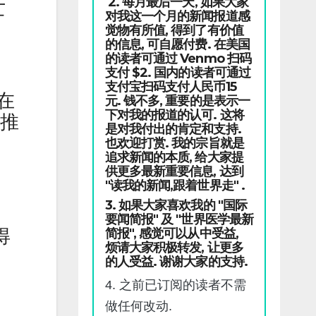
2. 每月最后一天, 如果大家
亡
对我这一个月的新闻报道感
觉物有所值, 得到了有价值
的信息, 可自愿付费. 在美国
的读者可通过 Venmo 扫码
支付 $2. 国内的读者可通过
支付宝扫码支付人民币15
率在
元. 钱不多, 重要的是表示一
下对我的报道的认可. 这将
格推
是对我付出的肯定和支持.
也欢迎打赏. 我的宗旨就是
追求新闻的本质, 给大家提
供更多最新重要信息, 达到
"读我的新闻,跟着世界走" .
3. 如果大家喜欢我的 "国际
要闻简报" 及 "世界医学最新
得
简报", 感觉可以从中受益,
烦请大家积极转发, 让更多
的人受益. 谢谢大家的支持.
4. 之前已订阅的读者不需
做任何改动.