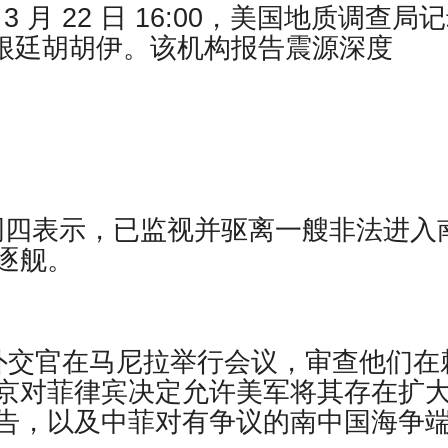
 年 3 月 22 日 16:00，美国地质调查局
了阿根廷胡胡伊。该机构报告震源深度
方周四表示，已监视并驱离一艘非法进入
逐舰。
外交官在马尼拉举行会议，审查他们在
京对菲律宾决定允许美军将其存在扩
告，以及中菲对有争议的南中国海争