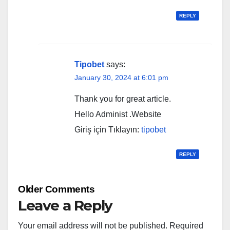
REPLY
Tipobet
says:
January 30, 2024 at 6:01 pm
Thank you for great article.
Hello Administ .Website
Giriş için Tıklayın:
tipobet
REPLY
Comment
Older Comments
navigation
Leave a Reply
Your email address will not be published.
Required