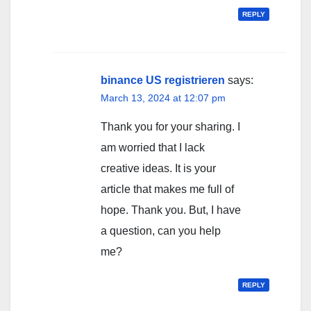
REPLY
binance US registrieren
says:
March 13, 2024 at 12:07 pm
Thank you for your sharing. I
am worried that I lack
creative ideas. It is your
article that makes me full of
hope. Thank you. But, I have
a question, can you help
me?
REPLY