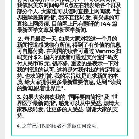
我依然美东时间每早6点左右转发给各个群及
部分个人. 大家也可以随时直接上网阅读. "世
界医学最新简报", 我不直接转发, 有兴趣的可
直接上网阅读. 目前网上已有翻译的 144 篇
最新医学文章及最新医学新闻.
2. 每月最后一天, 如果大家对我这一个月的
新闻报道感觉物有所值, 得到了有价值的信息,
可自愿付费. 在美国的读者可通过 Venmo 扫
码支付 $2. 国内的读者可通过支付宝扫码支
付人民币15 元. 钱不多, 重要的是表示一下对
我的报道的认可. 这将是对我付出的肯定和支
持. 也欢迎打赏. 我的宗旨就是追求新闻的本
质, 给大家提供更多最新重要信息, 达到 "读我
的新闻,跟着世界走" .
3. 如果大家喜欢我的 "国际要闻简报" 及 "世
界医学最新简报", 感觉可以从中受益, 烦请大
家积极转发, 让更多的人受益. 谢谢大家的支
持.
4. 之前已订阅的读者不需做任何改动.