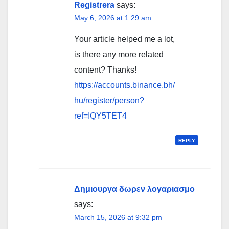
Registrera
says:
May 6, 2026 at 1:29 am
Your article helped me a lot,
is there any more related
content? Thanks!
https://accounts.binance.bh/
hu/register/person?
ref=IQY5TET4
REPLY
Δημιουργα δωρεν λογαριασμο
says:
March 15, 2026 at 9:32 pm