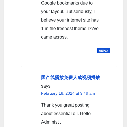
Google bookmarks due to
your layout. But seriously, I
believe your internet site has
1 in the freshest theme I??ve
came across.
REPLY
国产线播放免费人成视频播放
says:
February 18, 2024 at 9:49 am
Thank you great posting
about essential oil. Hello
Administ .