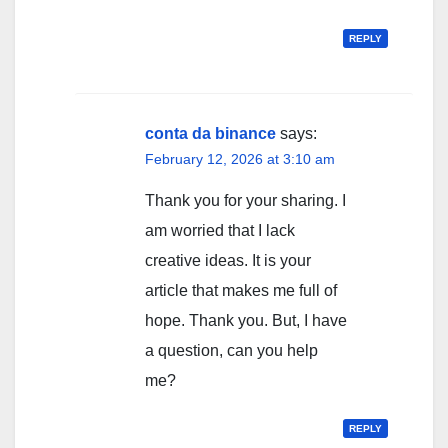
REPLY
conta da binance
says:
February 12, 2026 at 3:10 am
Thank you for your sharing. I
am worried that I lack
creative ideas. It is your
article that makes me full of
hope. Thank you. But, I have
a question, can you help
me?
REPLY