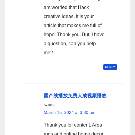
am worried that I lack
creative ideas. It is your
article that makes me full of
hope. Thank you. But, I have
a question, can you help
me?
REPLY
国产线播放免费人成视频播放
says:
March 15, 2024 at 3:30 am
Thank you for content. Area
rugs and online home decor