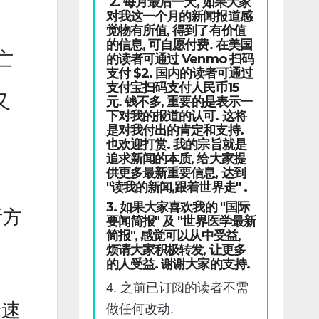
2. 每月最后一天, 如果大家
对我这一个月的新闻报道感
觉物有所值, 得到了有价值
的信息, 可自愿付费. 在美国
亡
的读者可通过 Venmo 扫码
支付 $2. 国内的读者可通过
支付宝扫码支付人民币15
又
元. 钱不多, 重要的是表示一
下对我的报道的认可. 这将
是对我付出的肯定和支持.
也欢迎打赏. 我的宗旨就是
追求新闻的本质, 给大家提
供更多最新重要信息, 达到
"读我的新闻,跟着世界走" .
3. 如果大家喜欢我的 "国际
新方
要闻简报" 及 "世界医学最新
简报", 感觉可以从中受益,
烦请大家积极转发, 让更多
的人受益. 谢谢大家的支持.
4. 之前已订阅的读者不需
音速
做任何改动.