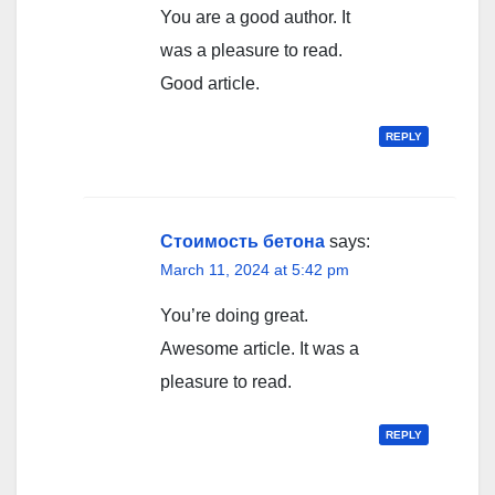
You are a good author. It
was a pleasure to read.
Good article.
REPLY
Стоимость бетона
says:
March 11, 2024 at 5:42 pm
You’re doing great.
Awesome article. It was a
pleasure to read.
REPLY