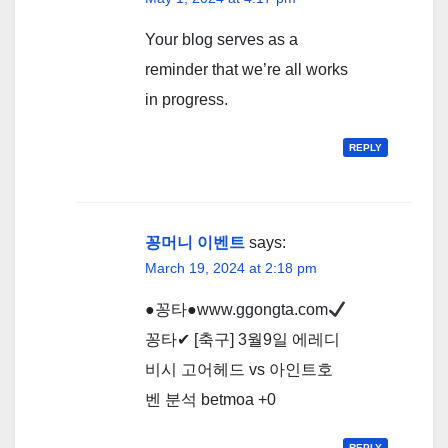
Your blog serves as a
reminder that we’re all works
in progress.
REPLY
꽁머니 이벤트
says:
March 19, 2024 at 2:18 pm
●
꽁타●www.
ggongta.com
꽁타✔ [축구] 3월9일 에레디
비시 고어헤드 vs 아인트호
벤 분석 betmoa +0
REPLY