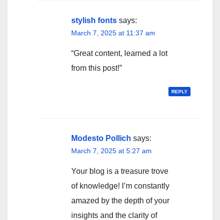
stylish fonts
says:
March 7, 2025 at 11:37 am
“Great content, learned a lot
from this post!”
REPLY
Modesto Pollich
says:
March 7, 2025 at 5:27 am
Your blog is a treasure trove
of knowledge! I’m constantly
amazed by the depth of your
insights and the clarity of