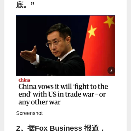
底。”
Screenshot
2。据Fox Business 报道，