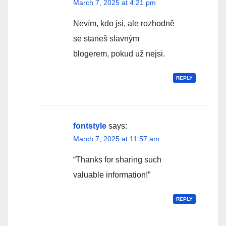
March 7, 2025 at 4:21 pm
Nevím, kdo jsi, ale rozhodně
se staneš slavným
blogerem, pokud už nejsi.
REPLY
fontstyle
says:
March 7, 2025 at 11:57 am
“Thanks for sharing such
valuable information!”
REPLY