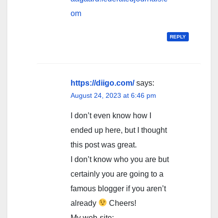
om
REPLY
https://diigo.com/
says:
August 24, 2023 at 6:46 pm
I don’t even know how I
ended up here, but I thought
this post was great.
I don’t know who you are but
certainly you are going to a
famous blogger if you aren’t
already
Cheers!
My web-site;