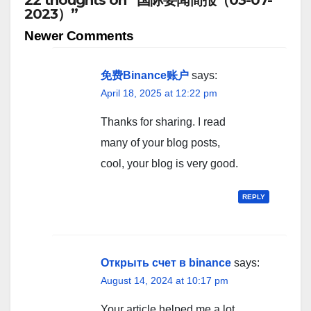
2023）”
Comment
Newer Comments
navigation
免费Binance账户
says:
April 18, 2025 at 12:22 pm
Thanks for sharing. I read
many of your blog posts,
cool, your blog is very good.
REPLY
Открыть счет в binance
says:
August 14, 2024 at 10:17 pm
Your article helped me a lot,