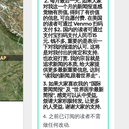
2. 每月最后一天, 如果大家
对我这一个月的新闻报道感
觉物有所值, 得到了有价值
的信息, 可自愿付费. 在美国
的读者可通过 Venmo 扫码
支付 $2. 国内的读者可通过
支付宝扫码支付人民币15
元. 钱不多, 重要的是表示一
下对我的报道的认可. 这将
是对我付出的肯定和支持.
也欢迎打赏. 我的宗旨就是
追求新闻的本质, 给大家提
供更多最新重要信息, 达到
"读我的新闻,跟着世界走" .
3. 如果大家喜欢我的 "国际
要闻简报" 及 "世界医学最新
简报", 感觉可以从中受益,
烦请大家积极转发, 让更多
的人受益. 谢谢大家的支持.
4. 之前已订阅的读者不需
做任何改动.