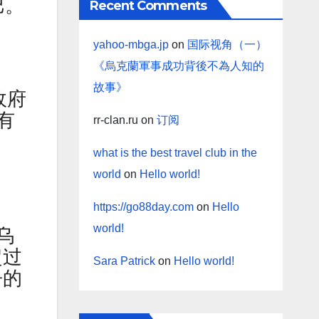
巴。
Recent Comments
yahoo-mbga.jp
on
国际视角（一）
《烏克蘭軍事成功背後不為人知的
故事》
政府
有
rr-clan.ru
on
订阅
what is the best travel club in the
world
on
Hello world!
https://go88day.com
on
Hello
world!
乌
超过
Sara Patrick
on
Hello world!
争的