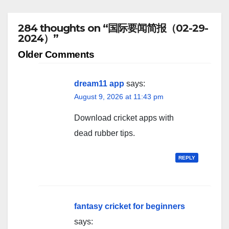
284 thoughts on “国际要闻简报（02-29-
2024）”
Comment
Older Comments
navigation
dream11 app
says:
August 9, 2026 at 11:43 pm
Download cricket apps with
dead rubber tips.
REPLY
fantasy cricket for beginners
says: