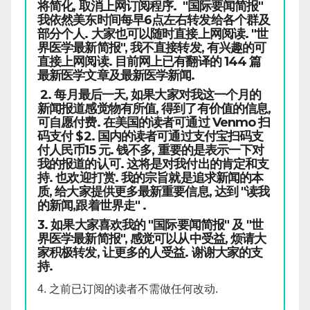
将简化, 取消上网订阅程序. "国际要闻简报"
我依然美东时间每早6点左右转发给各个群及
部分个人. 大家也可以随时直接上网阅读. "世
界医学最新简报", 我不直接转发, 有兴趣的可
直接上网阅读. 目前网上已有翻译的 144 篇
最新医学文章及最新医学新闻.
2. 每月最后一天, 如果大家对我这一个月的
新闻报道感觉物有所值, 得到了有价值的信息,
可自愿付费. 在美国的读者可通过 Venmo 扫
码支付 $2. 国内的读者可通过支付宝扫码支
付人民币15 元. 钱不多, 重要的是表示一下对
我的报道的认可. 这将是对我付出的肯定和支
持. 也欢迎打赏. 我的宗旨就是追求新闻的本
质, 给大家提供更多最新重要信息, 达到 "读我
的新闻,跟着世界走" .
3. 如果大家喜欢我的 "国际要闻简报" 及 "世
界医学最新简报", 感觉可以从中受益, 烦请大
家积极转发, 让更多的人受益. 谢谢大家的支
持.
4. 之前已订阅的读者不需做任何改动.