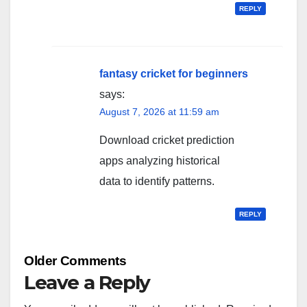
REPLY
fantasy cricket for beginners
says:
August 7, 2026 at 11:59 am
Download cricket prediction
apps analyzing historical
data to identify patterns.
REPLY
Comment
Older Comments
navigation
Leave a Reply