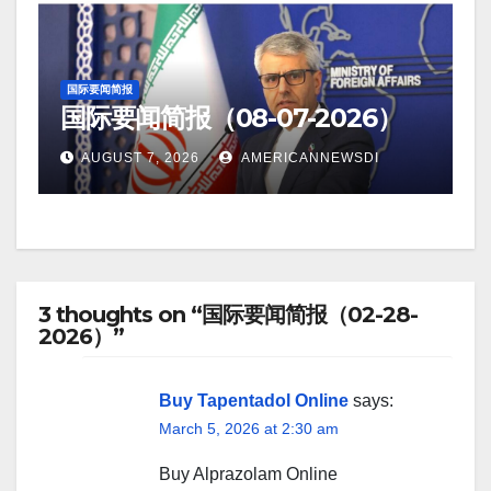
国际要闻简报
国际要闻简报（08-07-2026）
AUGUST 7, 2026
AMERICANNEWSDI
3 thoughts on “国际要闻简报（02-28-
2026）”
Buy Tapentadol Online
says:
March 5, 2026 at 2:30 am
Buy Alprazolam Online