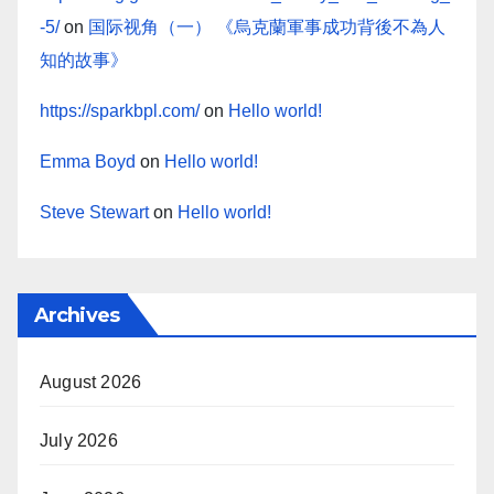
-5/
on
国际视角（一） 《烏克蘭軍事成功背後不為人
知的故事》
https://sparkbpl.com/
on
Hello world!
Emma Boyd
on
Hello world!
Steve Stewart
on
Hello world!
Archives
August 2026
July 2026