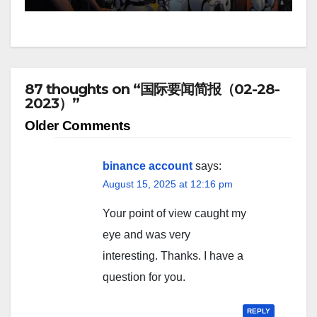
87 thoughts on “国际要闻简报（02-28-
2023）”
Comment
Older Comments
navigation
binance account
says:
August 15, 2025 at 12:16 pm
Your point of view caught my
eye and was very
interesting. Thanks. I have a
question for you.
REPLY