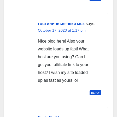
гостиничные чеки мск
says:
October 17, 2023 at 1:17 pm
Nice blog here! Also your
website loads up fast! What
host are you using? Can I
get your affiliate link to your
host? I wish my site loaded
up as fast as yours lol
REPLY