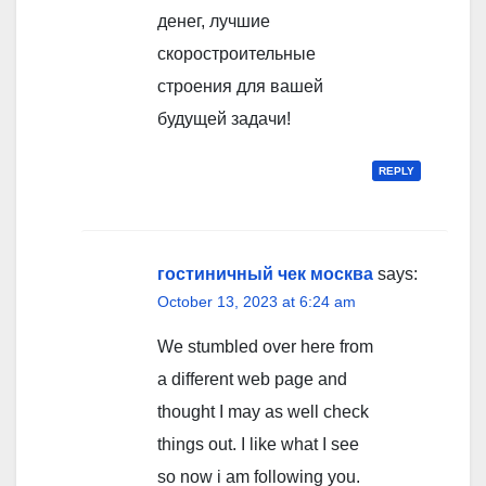
денег, лучшие
скоростроительные
строения для вашей
будущей задачи!
REPLY
гостиничный чек москва
says:
October 13, 2023 at 6:24 am
We stumbled over here from
a different web page and
thought I may as well check
things out. I like what I see
so now i am following you.