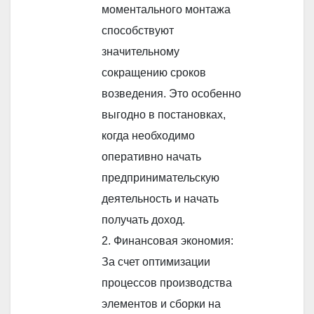
моментального монтажа
способствуют
значительному
сокращению сроков
возведения. Это особенно
выгодно в постановках,
когда необходимо
оперативно начать
предпринимательскую
деятельность и начать
получать доход.
2. Финансовая экономия:
За счет оптимизации
процессов производства
элементов и сборки на