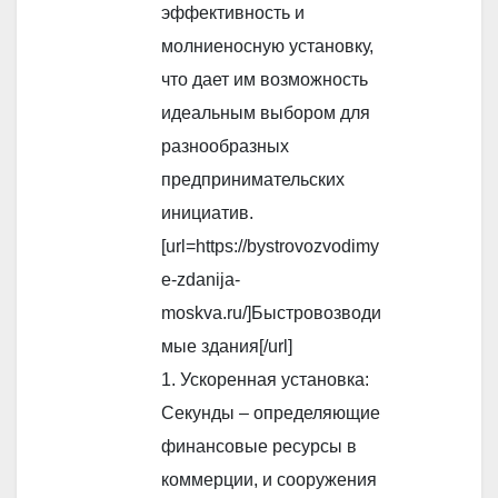
эффективность и
молниеносную установку,
что дает им возможность
идеальным выбором для
разнообразных
предпринимательских
инициатив.
[url=https://bystrovozvodimy
e-zdanija-
moskva.ru/]Быстровозводи
мые здания[/url]
1. Ускоренная установка:
Секунды – определяющие
финансовые ресурсы в
коммерции, и сооружения