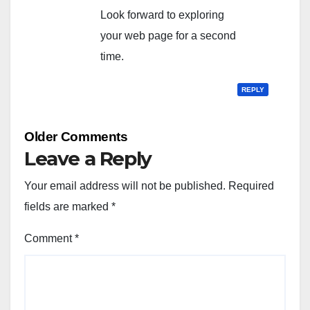
Look forward to exploring
your web page for a second
time.
REPLY
Comment
Older Comments
navigation
Leave a Reply
Your email address will not be published.
Required
fields are marked
*
Comment
*