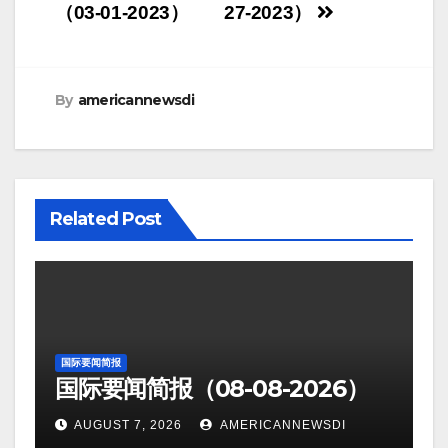
navigation
（03-01-2023）
27-2023）
By
americannewsdi
Related Post
国际要闻简报
国际要闻简报（08-08-2026）
AUGUST 7, 2026
AMERICANNEWSDI