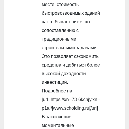
месте, стоимость
быстровозводимых зданий
часто бывает ниже, по
сопоставлению с
традиционными
строительными задачами.
Это позволяет сэкономить
средства и добиться более
высокой доходности
инвестиций.
Подробнее на
[url=https://xn--73-6kchjy.xn--
p1ai/]www.scholding.ru[/url]
В заключение,
моментальные