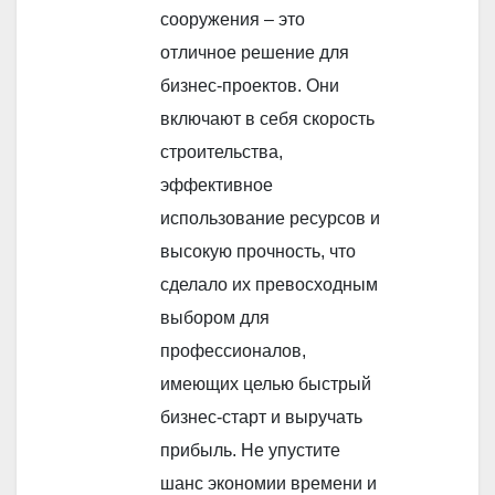
сооружения – это
отличное решение для
бизнес-проектов. Они
включают в себя скорость
строительства,
эффективное
использование ресурсов и
высокую прочность, что
сделало их превосходным
выбором для
профессионалов,
имеющих целью быстрый
бизнес-старт и выручать
прибыль. Не упустите
шанс экономии времени и