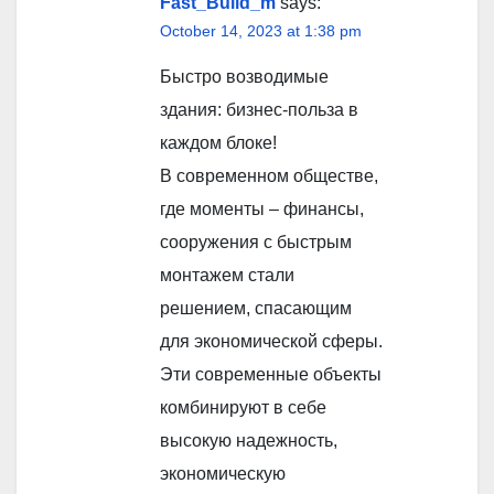
Fast_Build_m
says:
October 14, 2023 at 1:38 pm
Быстро возводимые
здания: бизнес-польза в
каждом блоке!
В современном обществе,
где моменты – финансы,
сооружения с быстрым
монтажем стали
решением, спасающим
для экономической сферы.
Эти современные объекты
комбинируют в себе
высокую надежность,
экономическую