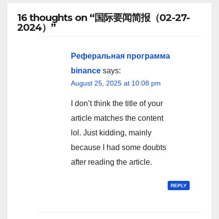
16 thoughts on “国际要闻简报（02-27-
2024）”
Реферальная программа
binance
says:
August 25, 2025 at 10:08 pm
I don’t think the title of your
article matches the content
lol. Just kidding, mainly
because I had some doubts
after reading the article.
REPLY