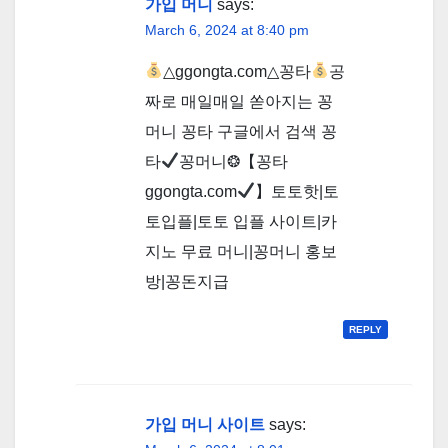
가입 머니
says:
March 6, 2024 at 8:40 pm
△ggongta.com△ 꽁타
공
짜로 매일매일 쏟아지는 꽁
머니 꽁타 구글에서 검색 꽁
타
꽁머니❂【꽁타
ggongta.com
】토토핫|토
토입플|토토 입플 사이트|카
지노 무료 머니|꽁머니 홍보
방|꽁돈지급
REPLY
가입 머니 사이트
says: