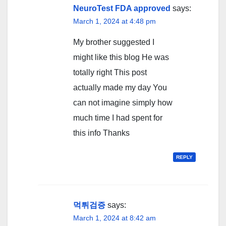
NeuroTest FDA approved
says:
March 1, 2024 at 4:48 pm
My brother suggested I
might like this blog He was
totally right This post
actually made my day You
can not imagine simply how
much time I had spent for
this info Thanks
REPLY
먹튀검증
says:
March 1, 2024 at 8:42 am