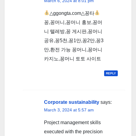
March 6, 2024 at 8:01 pm
△ggongta.com△ 꽁타
꽁,꽁머니,꽁머니 홍보,꽁머
니 텔레방,꽁 게시판,꽁머니
공유,꽁5천,꽁1만,꽁2만,꽁3
만,환전 가능 꽁머니,꽁머니
카지노,꽁머니 토토 사이트
REPLY
Corporate sustainability
says:
March 3, 2024 at 5:57 am
Project management skills
executed with the precision