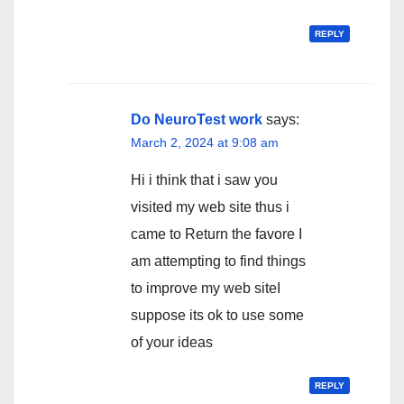
REPLY
Do NeuroTest work
says:
March 2, 2024 at 9:08 am
Hi i think that i saw you
visited my web site thus i
came to Return the favore I
am attempting to find things
to improve my web siteI
suppose its ok to use some
of your ideas
REPLY