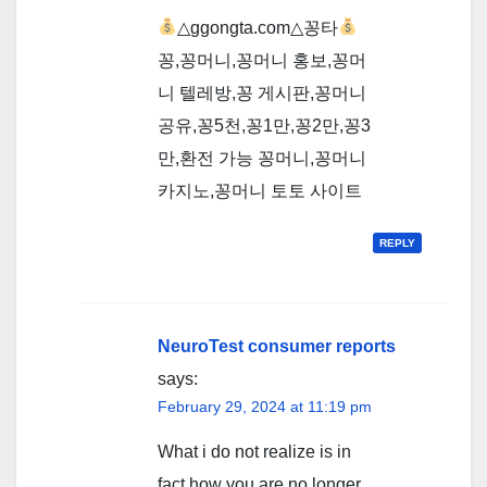
△ggongta.com△ 꽁타
꽁,꽁머니,꽁머니 홍보,꽁머
니 텔레방,꽁 게시판,꽁머니
공유,꽁5천,꽁1만,꽁2만,꽁3
만,환전 가능 꽁머니,꽁머니
카지노,꽁머니 토토 사이트
REPLY
NeuroTest consumer reports
says:
February 29, 2024 at 11:19 pm
What i do not realize is in
fact how you are no longer