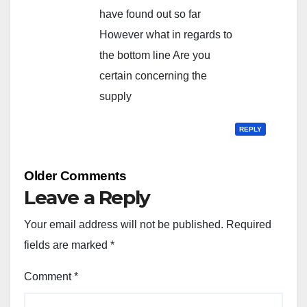
have found out so far
However what in regards to
the bottom line Are you
certain concerning the
supply
REPLY
Comment
Older Comments
navigation
Leave a Reply
Your email address will not be published.
Required
fields are marked
*
Comment
*