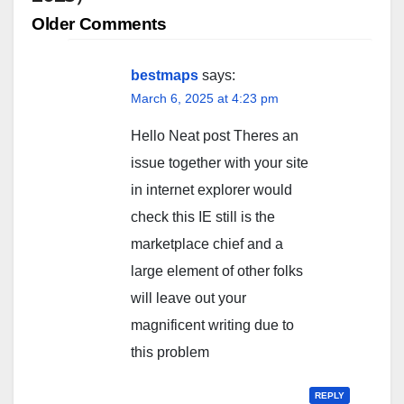
Comment
Older Comments
navigation
bestmaps
says:
March 6, 2025 at 4:23 pm
Hello Neat post Theres an
issue together with your site
in internet explorer would
check this IE still is the
marketplace chief and a
large element of other folks
will leave out your
magnificent writing due to
this problem
REPLY