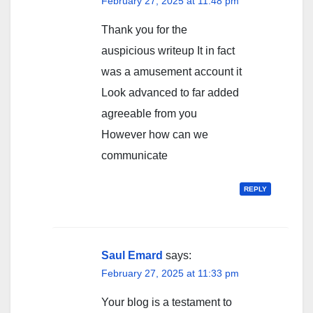
February 27, 2025 at 11:48 pm
Thank you for the
auspicious writeup It in fact
was a amusement account it
Look advanced to far added
agreeable from you
However how can we
communicate
REPLY
Saul Emard
says:
February 27, 2025 at 11:33 pm
Your blog is a testament to